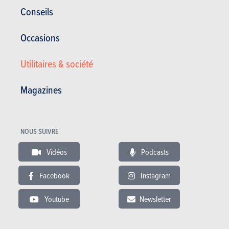
Conseils
Occasions
Utilitaires & société
Magazines
NOUS SUIVRE
Vidéos
Podcasts
Facebook
Instagram
Peugeot Partner 4p
Youtube
Newsletter
Satisfaction générale :
-/20
Conso. moyenne (l/100km) :
-