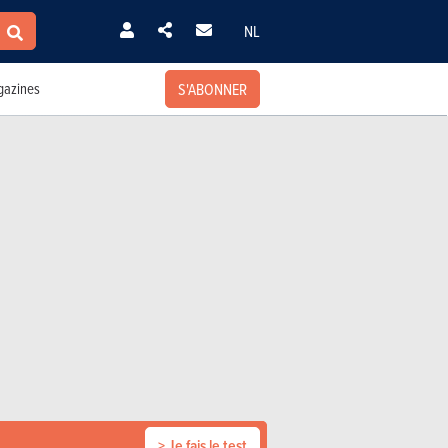
NL
S'ABONNER
azines
> Je fais le test