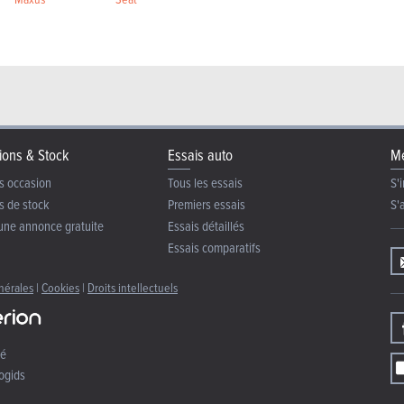
ions & Stock
Essais auto
Me
s occasion
Tous les essais
S'i
s de stock
Premiers essais
S'
une annonce gratuite
Essais détaillés
Essais comparatifs
nérales
|
Cookies
|
Droits intellectuels
té
ogids