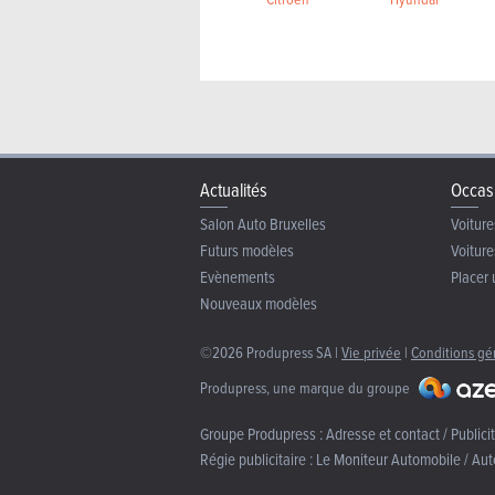
Actualités
Occas
Salon Auto Bruxelles
Voiture
Futurs modèles
Voiture
Evènements
Placer 
Nouveaux modèles
©2026 Produpress SA |
Vie privée
|
Conditions gé
Produpress, une marque du groupe
Groupe Produpress :
Adresse et contact / Publici
Régie publicitaire :
Le Moniteur Automobile / Aut