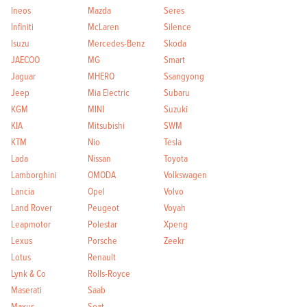
Ineos
Mazda
Seres
Infiniti
McLaren
Silence
Isuzu
Mercedes-Benz
Skoda
JAECOO
MG
Smart
Jaguar
MHERO
Ssangyong
Jeep
Mia Electric
Subaru
KGM
MINI
Suzuki
KIA
Mitsubishi
SWM
KTM
Nio
Tesla
Lada
Nissan
Toyota
Lamborghini
OMODA
Volkswagen
Lancia
Opel
Volvo
Land Rover
Peugeot
Voyah
Leapmotor
Polestar
Xpeng
Lexus
Porsche
Zeekr
Lotus
Renault
Lynk & Co
Rolls-Royce
Maserati
Saab
Maxus
Seat