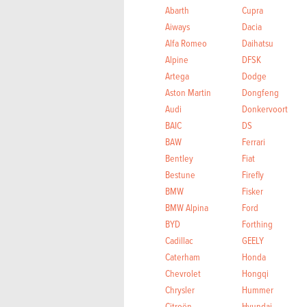
Abarth
Cupra
Aiways
Dacia
Alfa Romeo
Daihatsu
Alpine
DFSK
Artega
Dodge
Aston Martin
Dongfeng
Audi
Donkervoort
BAIC
DS
BAW
Ferrari
Bentley
Fiat
Bestune
Firefly
BMW
Fisker
BMW Alpina
Ford
BYD
Forthing
Cadillac
GEELY
Caterham
Honda
Chevrolet
Hongqi
Chrysler
Hummer
Citroën
Hyundai