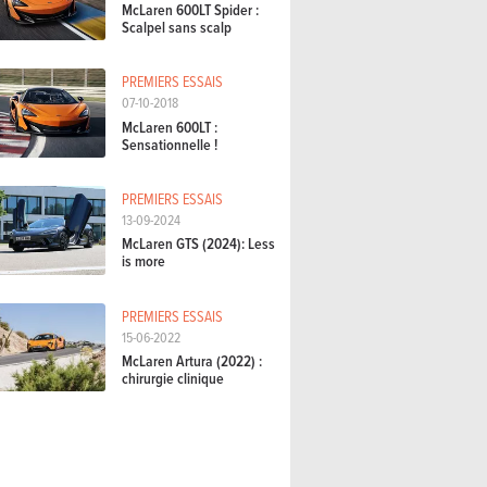
McLaren 600LT Spider :
Scalpel sans scalp
PREMIERS ESSAIS
07-10-2018
McLaren 600LT :
Sensationnelle !
PREMIERS ESSAIS
13-09-2024
McLaren GTS (2024): Less
is more
PREMIERS ESSAIS
15-06-2022
McLaren Artura (2022) :
chirurgie clinique