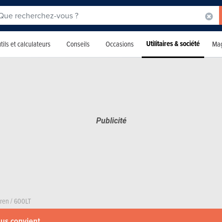
Utilitaires & société
tils et calculateurs
Conseils
Occasions
Mag
ren
/
600LT
ous convient