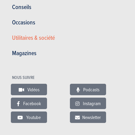
Conseils
Occasions
Utilitaires & société
Magazines
Cabriolets
NOUS SUIVRE
McLaren
Vidéos
Podcasts
600LT Spider (2020)
Facebook
Instagram
PLUS COMMERCIALISÉE
Youtube
Newsletter
SÉLECTIONNER UN CARBURANT