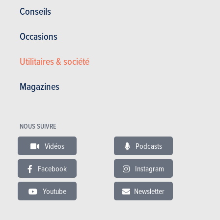
Conseils
Occasions
Utilitaires & société
Magazines
NOUS SUIVRE
Vidéos
Podcasts
Maserati Ghibli
Facebook
Instagram
Satisfaction générale :
17.67/20
Youtube
Newsletter
Conso. moyenne (l/100km) :
10.33
Prochaine voiture :
66.67% des acheteurs de la Maserati Ghibli comptent
reprendre une voiture du même modèle.