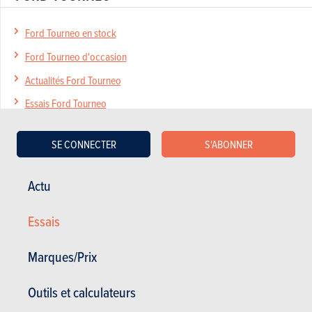
Ford Tourneo en stock
Ford Tourneo d'occasion
Actualités Ford Tourneo
Essais Ford Tourneo
Prix Ford Tourneo
SE CONNECTER
S'ABONNER
Spécifications Ford Tourneo
Actu
Essais
Actualités
Mes services
Occasions & Stock
S'inscrire au site
Marques/Prix
S'abonner au magazine
Essais auto
Outils et calculateurs
Contact
©2026 Produpress SA | A propos de