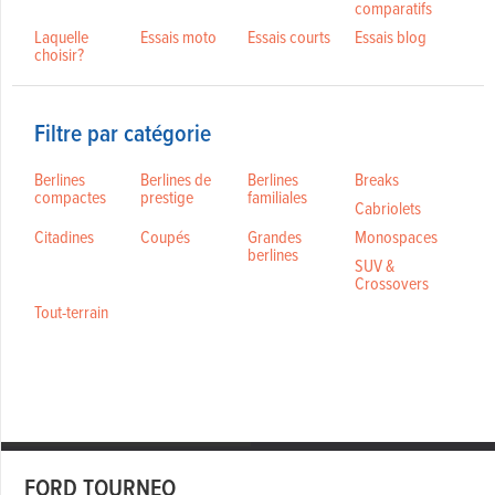
comparatifs
Laquelle
Essais moto
Essais courts
Essais blog
choisir?
Filtre par catégorie
Berlines
Berlines de
Berlines
Breaks
compactes
prestige
familiales
Cabriolets
Citadines
Coupés
Grandes
Monospaces
berlines
SUV &
Crossovers
Tout-terrain
FORD TOURNEO