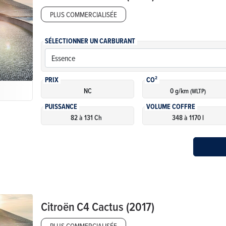
PLUS COMMERCIALISÉE
SÉLECTIONNER UN CARBURANT
PRIX
CO²
NC
0 g/km
(WLTP)
PUISSANCE
VOLUME COFFRE
82 à 131 Ch
348 à 1170 l
Citroën
C4 Cactus (2017)
PLUS COMMERCIALISÉE