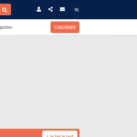
NL
S'ABONNER
azines
> Je fais le test