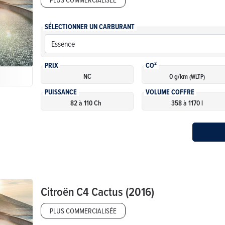
SÉLECTIONNER UN CARBURANT
PRIX
CO²
NC
0 g/km
(WLTP)
PUISSANCE
VOLUME COFFRE
82 à 110 Ch
358 à 1170 l
Citroën
C4 Cactus (2016)
PLUS COMMERCIALISÉE