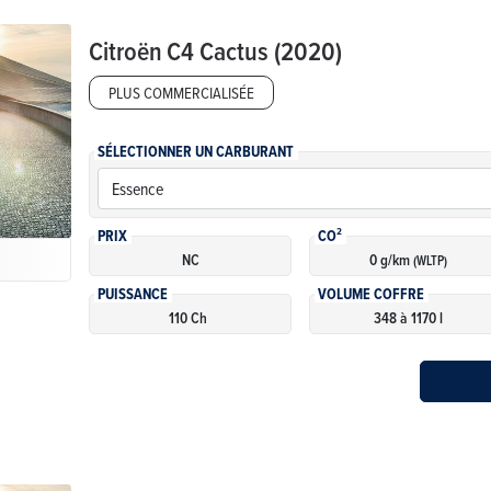
Citroën
C4 Cactus (2020)
PLUS COMMERCIALISÉE
SÉLECTIONNER UN CARBURANT
PRIX
CO²
NC
0 g/km
(WLTP)
PUISSANCE
VOLUME COFFRE
110 Ch
348 à 1170 l