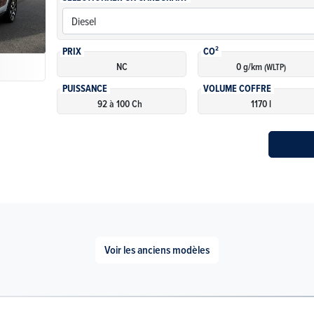
PRIX
CO²
NC
0 g/km
(WLTP)
PUISSANCE
VOLUME COFFRE
92 à 100 Ch
1170 l
Voir les anciens modèles