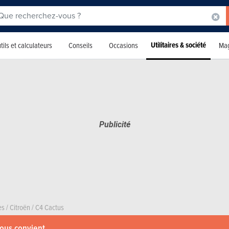
Utilitaires & société
tils et calculateurs
Conseils
Occasions
Mag
es
/
Citroën
/
C4 Cactus
vous convient