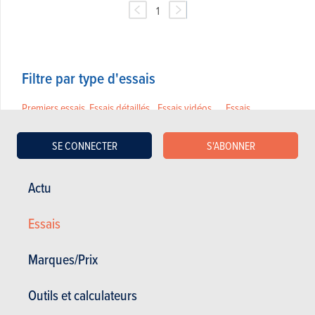
1
Filtre par type d'essais
Premiers essais
Essais détaillés
Essais vidéos
Essais
comparatifs
Laquelle
Essais moto
Essais courts
Essais blog
SE CONNECTER
S'ABONNER
choisir?
Actu
Filtre par catégorie
Essais
Berlines
Berlines de
Berlines
Breaks
compactes
prestige
familiales
Cabriolets
Marques/Prix
Citadines
Coupés
Grandes
Monospaces
berlines
SUV &
Outils et calculateurs
Crossovers
Tout-terrain