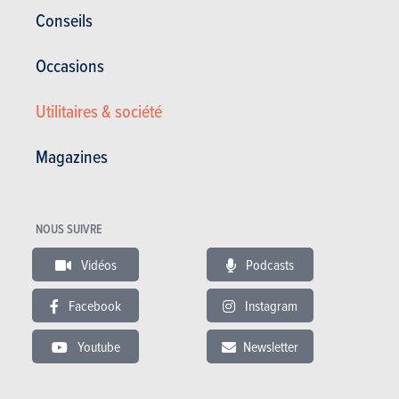
Conseils
Occasions
Utilitaires & société
Magazines
Coupés
NOUS SUIVRE
Chrysler
Vidéos
Podcasts
Crossfire (2003)
Facebook
Instagram
PLUS COMMERCIALISÉE
Youtube
Newsletter
SÉLECTIONNER UN CARBURANT