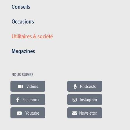
V8 Vantage (2017)
Conseils
PLUS COMMERCIALISÉE
Occasions
PRIX
Utilitaires & société
ESSENCE
NC
Magazines
En savoir plus
NOUS SUIVRE
Vidéos
Podcasts
Facebook
Instagram
Youtube
Newsletter