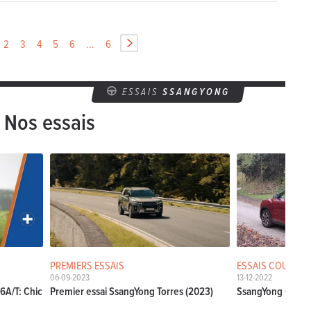
2
3
4
5
6
...
6
ESSAIS
SSANGYONG
Nos essais
PREMIERS ESSAIS
ESSAIS COURTS
06-09-2023
13-12-2022
6A/T: Chic
Premier essai SsangYong Torres (2023)
SsangYong Grand T