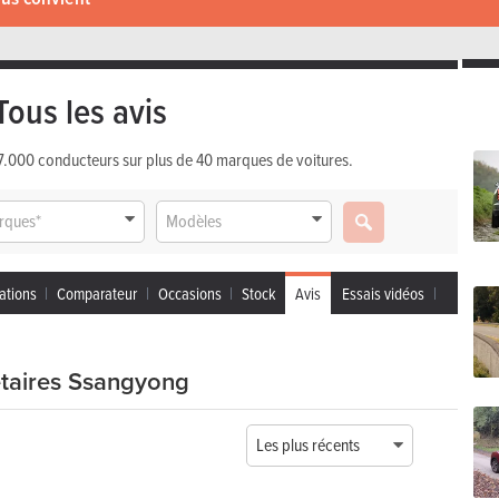
Tous les avis
 17.000 conducteurs sur plus de 40 marques de voitures.
rques*
Modèles
ations
Comparateur
Occasions
Stock
Avis
Essais vidéos
étaires Ssangyong
Les plus récents