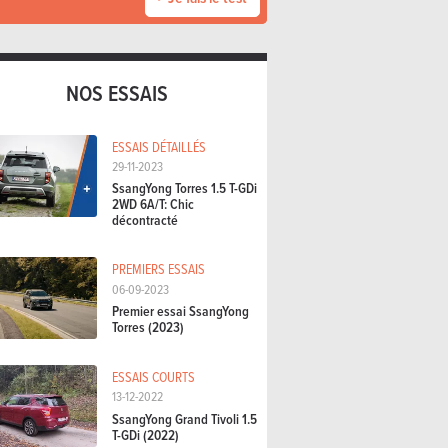
NOS ESSAIS
ESSAIS DÉTAILLÉS
29-11-2023
SsangYong Torres 1.5 T-GDi
2WD 6A/T: Chic
décontracté
PREMIERS ESSAIS
06-09-2023
Premier essai SsangYong
Torres (2023)
ESSAIS COURTS
13-12-2022
SsangYong Grand Tivoli 1.5
T-GDi (2022)