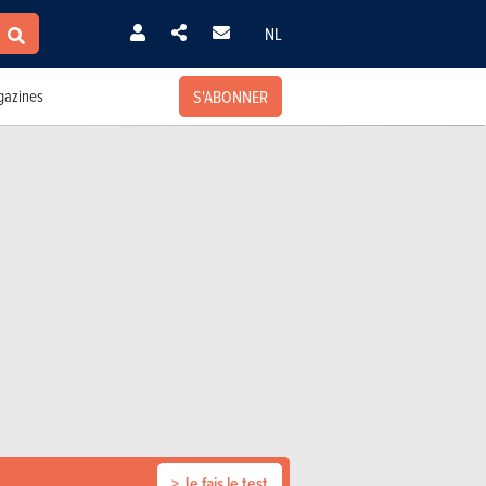
NL
S'ABONNER
azines
> Je fais le test