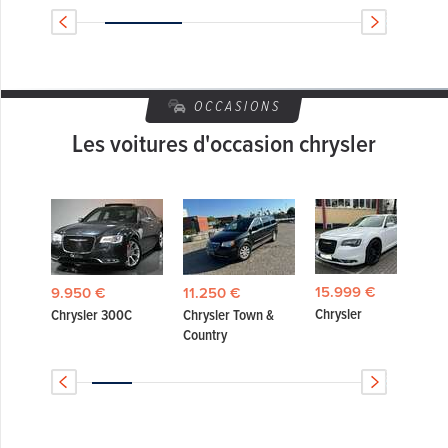
OCCASIONS
Les voitures d'occasion chrysler
15.999 €
9.950 €
11.250 €
Chrysler
ica
Chrysler 300C
Chrysler Town &
Country