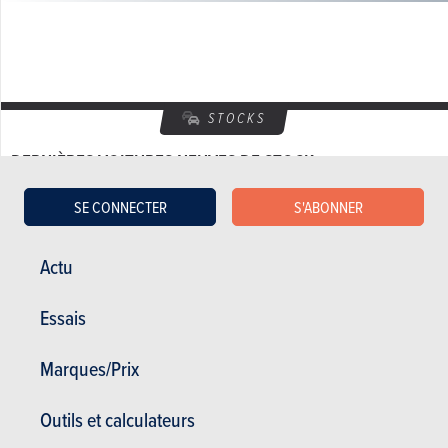
STOCKS
DERNIÈRES VOITURES NEUVES DE STOCK
SE CONNECTER
S'ABONNER
Chrysler Sebring
3.500 €
Actu
137000 km
Essais
Marques/Prix
OCCASIONS
DERNIÈRES VOITURES D'OCCASIONS
Outils et calculateurs