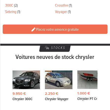
300C
(2)
Crossfire
(1)
Sebring
(1)
Voyager
(1)
Placez votre annonce gratuite
STOCKS
Voitures neuves de stock chrysler
1.000 €
9.950 €
2.250 €
Chrysler PT Cruiser
ica
Chrysler 300C
Chrysler Voyager