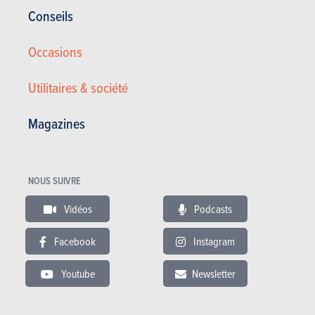
Conseils
Chrysler Sebring
3.500 €
Occasions
137000 km
Utilitaires & société
ESSAIS
CHRYSLER
Magazines
Nos essais
NOUS SUIVRE
Vidéos
Podcasts
Facebook
Instagram
Youtube
Newsletter