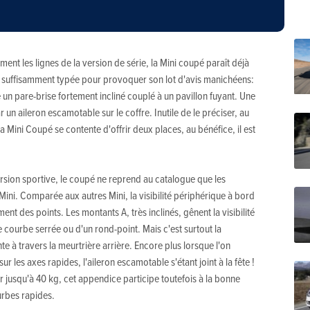
ent les lignes de la version de série, la Mini coupé paraît déjà
s suffisamment typée pour provoquer son lot d'avis manichéens:
 un pare-brise fortement incliné couplé à un pavillon fuyant. Une
un aileron escamotable sur le coffre. Inutile de le préciser, au
: la Mini Coupé se contente d'offrir deux places, au bénéfice, il est
version sportive, le coupé ne reprend au catalogue que les
ini. Comparée aux autres Mini, la visibilité périphérique à bord
t des points. Les montants A, très inclinés, gênent la visibilité
e courbe serrée ou d'un rond-point. Mais c'est surtout la
e à travers la meurtrière arrière. Encore plus lorsque l'on
r les axes rapides, l'aileron escamotable s'étant joint à la fête !
 jusqu'à 40 kg, cet appendice participe toutefois à la bonne
urbes rapides.