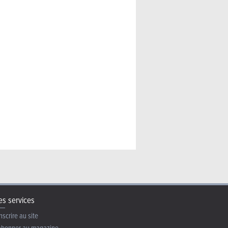
ider (2026) – La même en
s services
nscrire au site
abonner au magazine