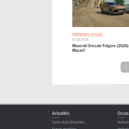
PREMIERS ESSAIS
07-08-2026
Maserati Grecale Folgore (2026) 
Macan?
Actualités
Occas
Salon Auto Bruxelles
Voiture
Futurs modèles
Voiture