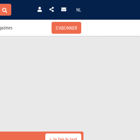
NL
S'ABONNER
azines
> Je fais le test