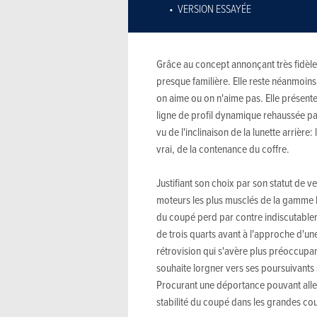
VERSION ESSAYÉE
Grâce au concept annonçant très fidèlem
presque familière. Elle reste néanmoin
on aime ou on n'aime pas. Elle présente
ligne de profil dynamique rehaussée par 
vu de l'inclinaison de la lunette arrière
vrai, de la contenance du coffre.
Justifiant son choix par son statut de 
moteurs les plus musclés de la gamme M
du coupé perd par contre indiscutablemen
de trois quarts avant à l'approche d'un
rétrovision qui s'avère plus préoccupant
souhaite lorgner vers ses poursuivants su
Procurant une déportance pouvant aller
stabilité du coupé dans les grandes co