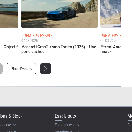
PREMIERS ESSAIS
PREMIERS ESSAIS
07-08-2026
05-08-2026
– Objectif
Maserati GranTurismo Trofeo (2026) – Une
Ferrari Amalfi Sp
perle cachée
mieux
Plus d'essais
ions & Stock
Essais auto
Me
s occasion
Tous les essais
S'i
s de stock
Premiers essais
S'