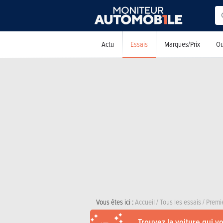
Essais
Actu
Marques/Prix
Ou
Vous êtes ici :
Accueil
/
Tous les essais
/
Premi
Trouvez la voiture qui v