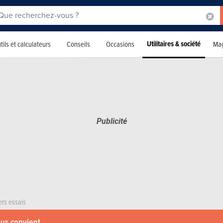
Utilitaires & société
tils et calculateurs
Conseils
Occasions
Mag
ers essais
ous convient