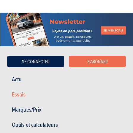
SE CONNECTER
S'ABONNER
Actu
OPEL MERIVA
Essais
Opel Meriva en stock
Opel Meriva d'occasion
Marques/Prix
Actualités Opel Meriva
Outils et calculateurs
Essais Opel Meriva