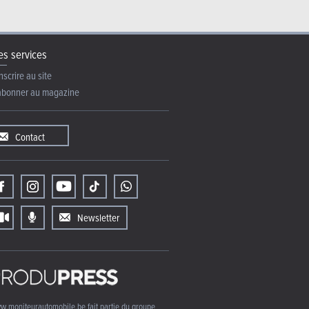
s services
nscrire au site
abonner au magazine
Contact
Newsletter
w.moniteurautomobile.be fait partie du groupe