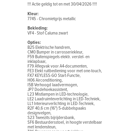
!!! Actie geldig tot en met 30/04/2026 !!!!
Kleur:
7745 - Chromietgrijs metallic
Bekleding:
VF4 - Stof Caluma zwart
Opties:
B25 Elektrische handrem,
CM0 Bumper in carrosseriekleur,
F59 Buitenspiegels elektr. verstel- en
inklapbaar,
F79 Aflegvak voor A4-documenten,
FE3 Elekt ruitbediening voor met one-touch,
FX7 KEYLESS-GO Start-Functie,
H06 Airconditioning,
I5B Verhoogd laadvermogen,
JP7 Dodehoekassistent,
L23 Mistlampen in LED-technologie,
LE2 Laadruimteverlichting in LED-Techniek,
LL1 Interieurverlichting in LED-Techniek,
R2F 40,6 cm (16") 5-dubbelspaaks
designvelgen,
S23 Tweezits bijrijdersbank,
SF6 Bestuurdersstoel, in hoogte verstelbaar
met lendensteun,