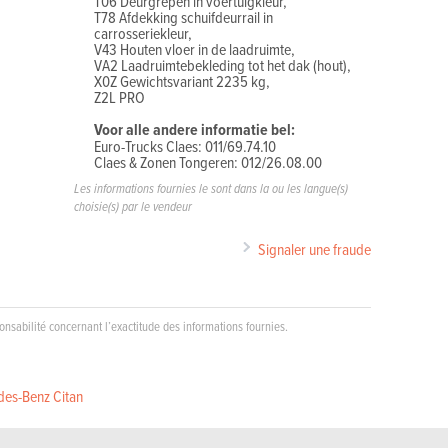
T06 Deurgrepen in voertuigkleur,
T78 Afdekking schuifdeurrail in
carrosseriekleur,
V43 Houten vloer in de laadruimte,
VA2 Laadruimtebekleding tot het dak (hout),
X0Z Gewichtsvariant 2235 kg,
Z2L PRO
Voor alle andere informatie bel:
Euro-Trucks Claes: 011/69.74.10
Claes & Zonen Tongeren: 012/26.08.00
Les informations fournies le sont dans la ou les langue(s)
choisie(s) par le vendeur
Signaler une fraude
nsabilité concernant l’exactitude des informations fournies.
es-Benz Citan