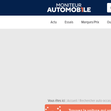
Actu
Essais
Marques/Prix
Out
Vous êtes ici :
Accueil
/
Rechercher auto occas
Trouvez la voiture qui v