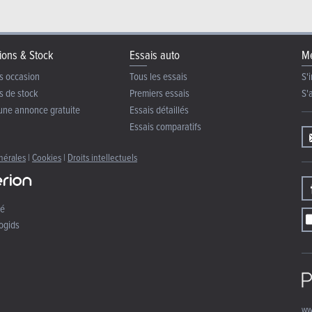
ions & Stock
Essais auto
Me
s occasion
Tous les essais
S'i
s de stock
Premiers essais
S'
une annonce gratuite
Essais détaillés
Essais comparatifs
nérales
|
Cookies
|
Droits intellectuels
té
ogids
ww