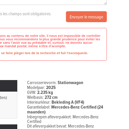
s les champs sont obligatoires
Envoyer le message
ons au contenu de notre site, il nous est impossible de contrôler
 nous vous recommandons la plus grande prudence pour éviter les
e sans l’avoir vue au préalable et, surtout, ne donnez aucun
par mandat postal, même à titre d’acompte.
se faire piéger lors de la recherche et fuir l'escroquerie.
Carrosserievorm:
Stationwagon
Modeljaar:
2025
GVW:
2.235 kg
Wielbasis:
272 cm
Benz
Interieurkleur:
Bekleding A (VF4)
Garantielabel:
Mercedes-Benz Certified (24
maanden)
Inbegrepen afleverpakket: Mercedes-Benz
Certified
Dit afleverpakket bevat: Mercedes-Benz