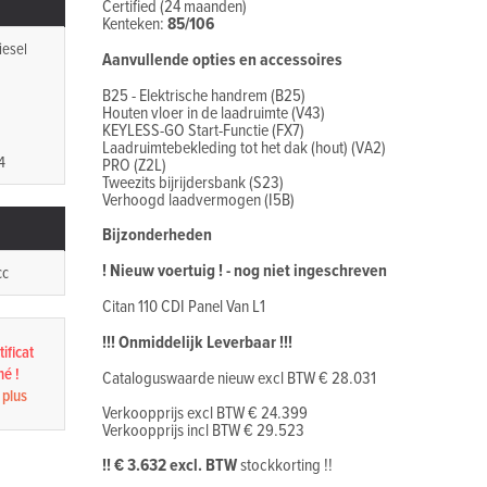
Certified (24 maanden)
Kenteken:
85/106
iesel
Aanvullende opties en accessoires
B25 - Elektrische handrem (B25)
Houten vloer in de laadruimte (V43)
KEYLESS-GO Start-Functie (FX7)
Laadruimtebekleding tot het dak (hout) (VA2)
4
PRO (Z2L)
Tweezits bijrijdersbank (S23)
Verhoogd laadvermogen (I5B)
Bijzonderheden
! Nieuw voertuig ! - nog niet ingeschreven
cc
Citan 110 CDI Panel Van L1
!!! Onmiddelijk Leverbaar !!!
ificat
né !
Cataloguswaarde nieuw excl BTW € 28.031
 plus
Verkoopprijs excl BTW € 24.399
Verkoopprijs incl BTW € 29.523
!! € 3.632 excl. BTW
stockkorting !!