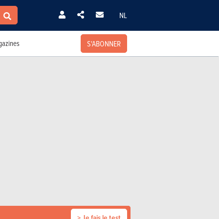
NL
S'ABONNER
azines
> Je fais le test