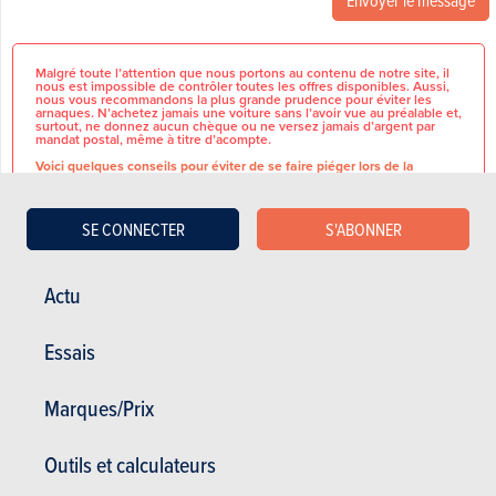
Envoyer le message
Malgré toute l’attention que nous portons au contenu de notre site, il
nous est impossible de contrôler toutes les offres disponibles. Aussi,
nous vous recommandons la plus grande prudence pour éviter les
arnaques. N’achetez jamais une voiture sans l’avoir vue au préalable et,
surtout, ne donnez aucun chèque ou ne versez jamais d’argent par
mandat postal, même à titre d’acompte.
Voici quelques conseils pour éviter de se faire piéger lors de la
recherche et fuir l'escroquerie.
SE CONNECTER
S'ABONNER
Actu
CARACTÉRISTIQUES GÉNÉRALES
Essais
Marque
Volvo
Modèle
S90
Marques/Prix
T.V.A récupérable
Non
Nbre de propriétaires
1
Outils et calculateurs