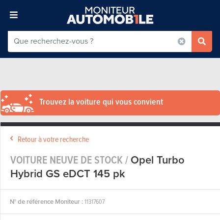
Trouvez la voiture qui vous convient
Retour à votre recherche
VOITURE NEUVE DE STOCK /
Opel Turbo
Hybrid GS eDCT 145 pk
N° de référence Moniteur :
11317607