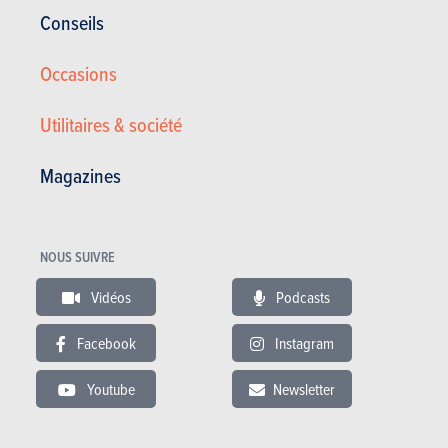
Carburant
Essence
Ontdek ons volledige aanbod op
Conseils
www.garagefrijters.be
Nombre de vitesses
6
Les informations fournies le sont dans la ou
Occasions
Nbre de places
5
les langue(s) choisie(s) par le vendeur
Garnissage des
Utilitaires & société
sièges
Nbre de portes
5
Magazines
Sous garantie
24
EQUIPEMENT ET OPTIONS
NOUS SUIVRE
Capteur de lumière -Phares
Vidéos
Podcasts
automatique
Traction avant
Facebook
Instagram
Youtube
Newsletter
DONNÉES TECHNIQUES
Cylindrée (cm3)
1199 cc