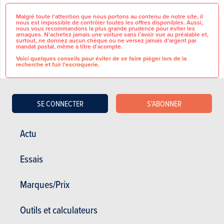
Malgré toute l’attention que nous portons au contenu de notre site, il
nous est impossible de contrôler toutes les offres disponibles. Aussi,
nous vous recommandons la plus grande prudence pour éviter les
arnaques. N’achetez jamais une voiture sans l’avoir vue au préalable et,
surtout, ne donnez aucun chèque ou ne versez jamais d’argent par
mandat postal, même à titre d’acompte.
Voici quelques conseils pour éviter de se faire piéger lors de la
recherche et fuir l'escroquerie.
SE CONNECTER
S'ABONNER
Wagen te bezichtigen in onze
CARACTÉRISTIQUES
vestiging te Essensteenweg 82,
GÉNÉRALES
Actu
2920 Kalmthout / Nieuwmoer.
Marque
Opel
Frijters is uw officiële verdeler
Essais
van Opel, Fiat, Abarth, Jeep, Alfa
Modèle
Mokka
Romeo & DS Automobiles in het
noorden van Antwerpen.
T.V.A récupérable
Non
Marques/Prix
Wij staan garant voor kwaliteit,
betrouwbaarheid en een
persoonlijke service – zowel bij
Outils et calculateurs
DÉTAILS DU VÉHICULE
de aankoop van uw wagen als bij
onderhoud en herstellingen.