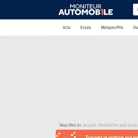
Actu
Essais
Marques/Prix
Out
Vous êtes ici :
Accueil
/
Rechercher auto occas
Trouvez la voiture qui v