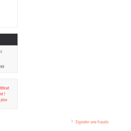
cc
149
ificat
né !
 plus
Signaler une fraude