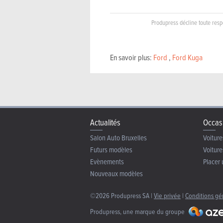
Produpress décline toute respo
En savoir plus:
Ford
,
Ford Kuga
Actualités
Occas
Salon Auto Bruxelles
Voiture
Futurs modèles
Voiture
Evènements
Placer 
Nouveaux modèles
©2026 Produpress SA |
Vie privée
|
Conditions gé
Produpress, une marque du groupe