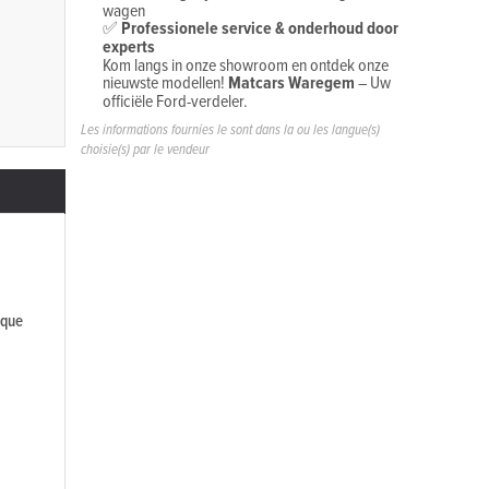
wagen
✅
Professionele service & onderhoud door
experts
Kom langs in onze showroom en ontdek onze
nieuwste modellen!
Matcars Waregem
– Uw
officiële Ford-verdeler.
Les informations fournies le sont dans la ou les langue(s)
choisie(s) par le vendeur
ique