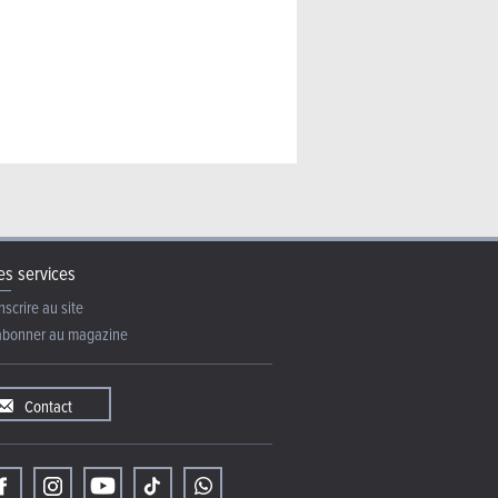
s services
nscrire au site
abonner au magazine
Contact