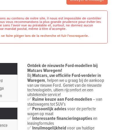
ons au contenu de notre site, il nous est impossible de contrôler
 nous vous recommandons la plus grande prudence pour éviter les
e sans l’avoir vue au préalable et, surtout, ne donnez aucun
par mandat postal, même à titre d’acompte.
se faire piéger lors de la recherche et fuir l'escroquerie.
Ontdek de nieuwste Ford-modellen bij
Matcars Waregem!
Bij
Matcars, uw officiële Ford-verdeler in
Waregem
, helpen we u graag bij de aankoop
rd
van uw nieuwe Ford. Geniet van de nieuwste
ga
technologieën, ultiem rijcomfort en een
uitstekende service!
n
✅
Ruime keuze aan Ford-modellen
– van
stadswagens tot SUV’s
✅
Persoonlijk advies
voor de perfecte
wagen op maat
✅
Interessante financieringsopties
en
leasingformules
ence
✅
Inruilmogelijkheid
voor uw huidige