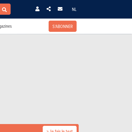
NL
S'ABONNER
azines
> Je fais le test