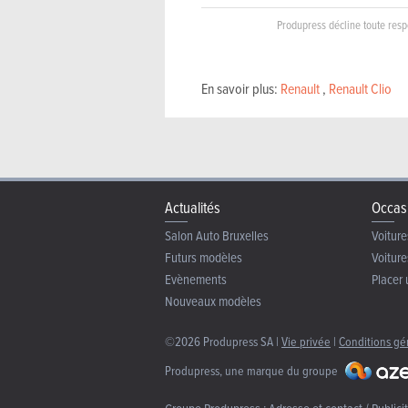
Produpress décline toute respo
En savoir plus:
Renault
,
Renault Clio
Actualités
Occas
Salon Auto Bruxelles
Voiture
Futurs modèles
Voiture
Evènements
Placer 
Nouveaux modèles
©2026 Produpress SA |
Vie privée
|
Conditions gé
Produpress, une marque du groupe