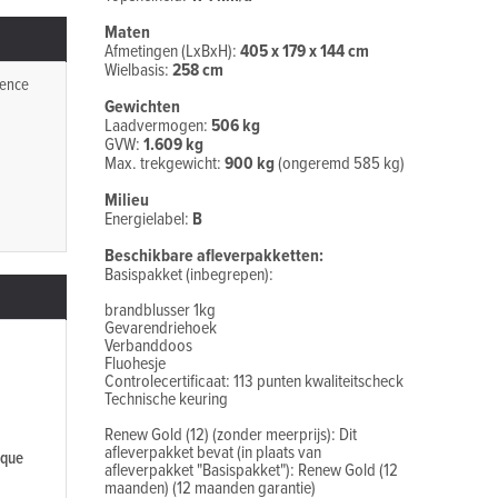
Maten
Afmetingen (LxBxH):
405 x 179 x 144 cm
Wielbasis:
258 cm
ence
Gewichten
Laadvermogen:
506 kg
GVW:
1.609 kg
Max. trekgewicht:
900 kg
(ongeremd 585 kg)
Milieu
Energielabel:
B
Beschikbare afleverpakketten:
Basispakket (inbegrepen):
brandblusser 1kg
Gevarendriehoek
Verbanddoos
Fluohesje
Controlecertificaat: 113 punten kwaliteitscheck
Technische keuring
Renew Gold (12) (zonder meerprijs): Dit
afleverpakket bevat (in plaats van
ique
afleverpakket "Basispakket"): Renew Gold (12
maanden) (12 maanden garantie)