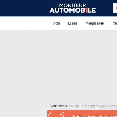
Actu
Essais
Marques/Prix
Out
Vous êtes ici :
Accueil
/
Rechercher auto occas
Trouvez la voiture qui v