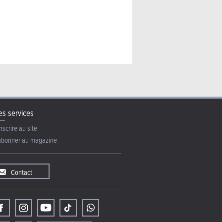
s services
nscrire au site
abonner au magazine
Contact