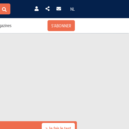
NL
S'ABONNER
azines
> Je fais le test