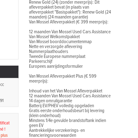
Renew Gold (24) (zonder meerprijs): Dit
afleverpakket bevat (in plaats van
afleverpakket "Basispakket"): Renew Gold (24
maanden) (24 maanden garantie)
Van Mossel Afleverpakket (€ 399 meerprijs):
12 maanden Van Mossel Used Cars Assistance
Van Mossel Welkomstpakket
Van Mossel boorddocumentenmap
Nette en verzorgde aflevering
Nummerplaathouders
Tweede Europese nummerplaat
Parkeerschijf
Europees aanrijdingsformulier
Van Mossel Afleverpakket Plus (€ 599
meerprijs):
 cc
Inhoud van het Van Mossel Afleverpakket
12 maanden Van Mossel Used Cars Assistance
 91
14 dagen omruilgarantie
Batterij EV/PHEV volledig opgeladen
Gratis eerste onderhoudsbeurt bij levering
(klein onderhoud)
Minstens 1/4e gevulde brandstoftank indien
ificat
geen EV
né !
Aantrekkelijke verzekerings- en
financieringsvoorwaarden
 plus