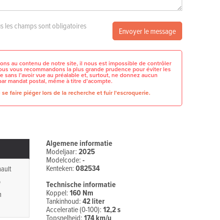
s les champs sont obligatoires
Envoyer le message
ons au contenu de notre site, il nous est impossible de contrôler
 nous vous recommandons la plus grande prudence pour éviter les
e sans l’avoir vue au préalable et, surtout, ne donnez aucun
par mandat postal, même à titre d’acompte.
se faire piéger lors de la recherche et fuir l'escroquerie.
Algemene informatie
Modeljaar:
2025
Modelcode:
-
Kenteken:
082534
ault
o
Technische informatie
Koppel:
160 Nm
n
Tankinhoud:
42 liter
Acceleratie (0-100):
12,2 s
Topsnelheid:
174 km/u