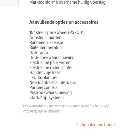
Marktconforme overname huidig voertuig
Aanvullende opties en accessoires
15" steel spare wheel (RSEC01)
Armsteun midden
Bandendruksensor
Buitentemperatuur
DAB-radio
Dodehoekwaarschuwing
Elektrische parkeerrem
Elektrische ruiten achter
Handenvrije kaart
LED-koplampen
Neerklapbare achterbank
Parkeercamera
Rijstrookwaarschuwing
Start/stop-systeem
Les informations fournies le sont dans la ou les langue(s)
choisie(s) par le vendeur
Signaler une fraude