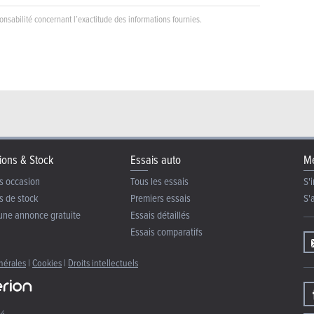
nsabilité concernant l’exactitude des informations fournies.
ions & Stock
Essais auto
Me
s occasion
Tous les essais
S'i
s de stock
Premiers essais
S'
une annonce gratuite
Essais détaillés
Essais comparatifs
nérales
|
Cookies
|
Droits intellectuels