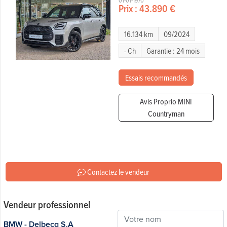
01-01-1970
Prix :
43.890 €
16.134 km
09/2024
- Ch
Garantie : 24 mois
Essais recommandés
Avis Proprio MINI
Countryman
Contactez le vendeur
Vendeur professionnel
BMW - Delbecq S.A