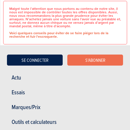
Malgré toute l’attention que nous portons au contenu de notre site, il
nous est impossible de contrôler toutes les offres disponibles. Aussi,
nous vous recommandons la plus grande prudence pour éviter les
arnaques. N’achetez jamais une voiture sans l’avoir vue au préalable et,
surtout, ne donnez aucun chèque ou ne versez jamais d’argent par
mandat postal, même à titre d’acompte.
Voici quelques conseils pour éviter de se faire piéger lors de la
recherche et fuir l'escroquerie.
SE CONNECTER
S'ABONNER
Antidémarrage, Banquette
CARACTÉRISTIQUES
arrière rabattable, Jantes 19",
GÉNÉRALES
Actu
Lève-vitres arrière électrique,
Lève-vitres avant électrique,
Marque
MINI
Système multimédia, Téléphone
Essais
intégré, Volant sport,
Modèle
Countryman
T.V.A récupérable
Non
Marques/Prix
Nbre de
1
propriétaires
Outils et calculateurs
Les informations fournies le sont dans la ou