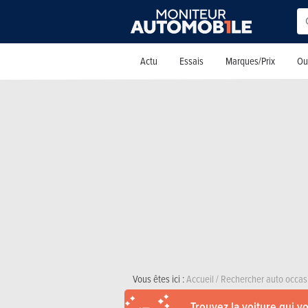
Actu
Essais
Marques/Prix
Out
Vous êtes ici :
Accueil
/
Rechercher auto occas
Trouvez la voiture qui v