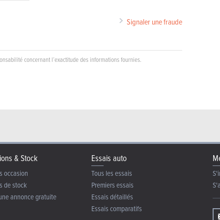
Signaler une fraude
nsabilité concernant l’exactitude des informations fournies.
ions & Stock
Essais auto
Me
s occasion
Tous les essais
S'i
s de stock
Premiers essais
S'
une annonce gratuite
Essais détaillés
Essais comparatifs