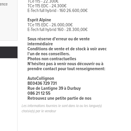
TCe 115 - 22.300€
ence
TCe 115 EDC - 24.300€
E-Tech full hybrid - 160 26.600,00€
Esprit Alpine
TCe 115 EDC - 26.000,00€
E-Tech full hybrid 160 - 28.300,00€
Sous réserve d'erreur ou de vente
intermédiaire
Conditions de vente et de stock à voir avec
l'un de nos conseillers.
Photos non contractuelles
N'hésitez pas à venir nous découvrir ou à
prendre contact pour tout renseignement:
AutoCollignon
BE0436 729 731
Rue de Lantigne 39 à Durbuy
086 21 12 55
Retrouvez une petite partie de nos
véhicules "presque neufs" sur notre site :
Les informations fournies le sont dans la ou les langue(s)
autocollignon.be
choisie(s) par le vendeur