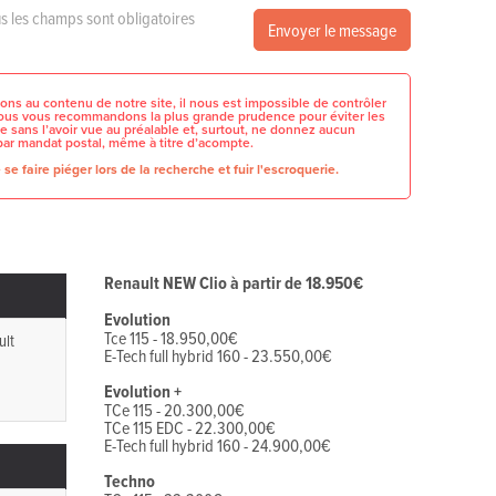
s les champs sont obligatoires
Envoyer le message
ons au contenu de notre site, il nous est impossible de contrôler
 nous vous recommandons la plus grande prudence pour éviter les
e sans l’avoir vue au préalable et, surtout, ne donnez aucun
par mandat postal, même à titre d’acompte.
se faire piéger lors de la recherche et fuir l'escroquerie.
Renault NEW Clio à partir de 18.950€
Evolution
Tce 115 - 18.950,00€
ult
E-Tech full hybrid 160 - 23.550,00€
Evolution +
TCe 115 - 20.300,00€
TCe 115 EDC - 22.300,00€
E-Tech full hybrid 160 - 24.900,00€
Techno