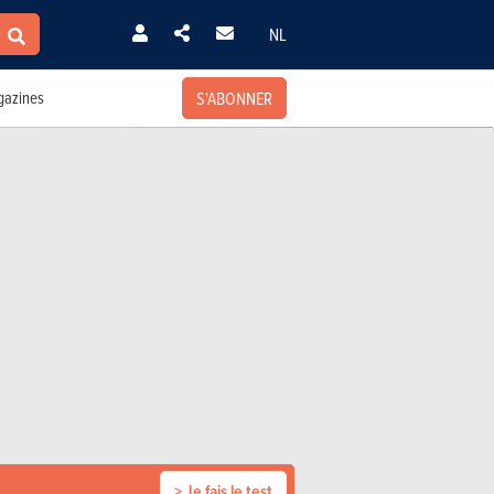
NL
S'ABONNER
azines
> Je fais le test