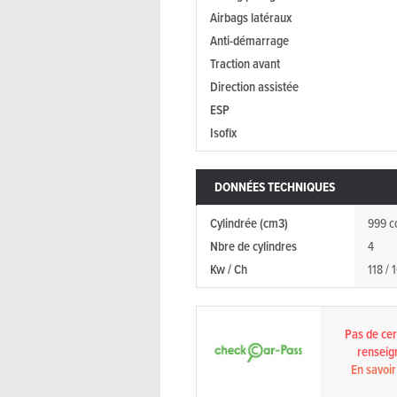
Airbags latéraux
Anti-démarrage
Traction avant
Direction assistée
ESP
Isofix
DONNÉES TECHNIQUES
Cylindrée (cm3)
999 c
Nbre de cylindres
4
Kw / Ch
118 / 
Pas de cert
renseig
En savoir