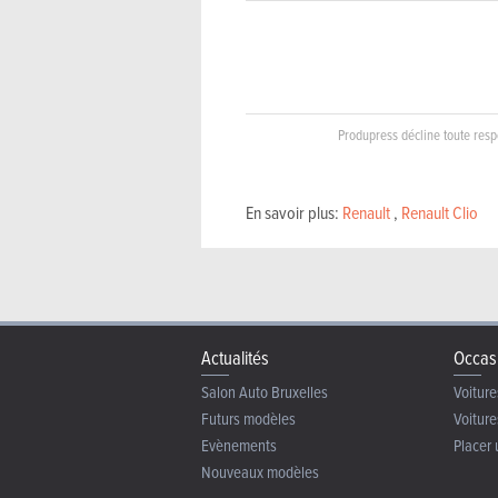
Produpress décline toute respo
En savoir plus:
Renault
,
Renault Clio
Actualités
Occas
Salon Auto Bruxelles
Voiture
Futurs modèles
Voiture
Evènements
Placer 
Nouveaux modèles