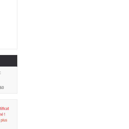
c
160
ificat
né !
 plus