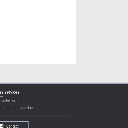
s services
nscrire au site
abonner au magazine
Contact