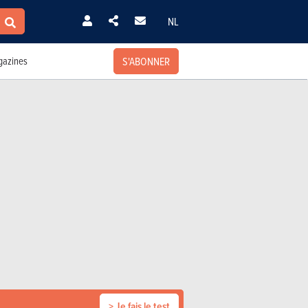
NL
S'ABONNER
azines
> Je fais le test