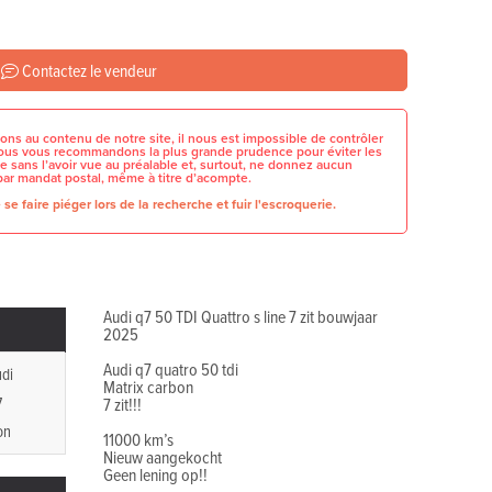
Contactez le vendeur
ons au contenu de notre site, il nous est impossible de contrôler
 nous vous recommandons la plus grande prudence pour éviter les
e sans l’avoir vue au préalable et, surtout, ne donnez aucun
par mandat postal, même à titre d’acompte.
se faire piéger lors de la recherche et fuir l'escroquerie.
Audi q7 50 TDI Quattro s line 7 zit bouwjaar
2025
Audi q7 quatro 50 tdi
di
Matrix carbon
7
7 zit!!!
on
11000 km’s
Nieuw aangekocht
Geen lening op!!