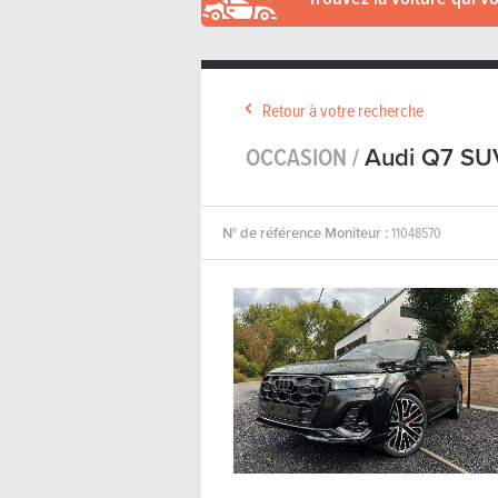
Retour à votre recherche
OCCASION /
Audi Q7 SUV
N° de référence Moniteur :
11048570