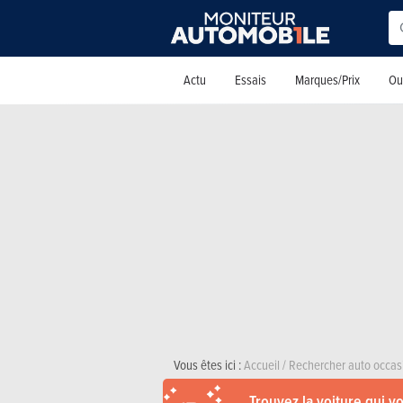
Actu
Essais
Marques/Prix
Out
Vous êtes ici :
Accueil
/
Rechercher auto occas
Trouvez la voiture qui v