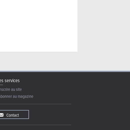
s services
nscrire au site
abonner au magazine
Contact