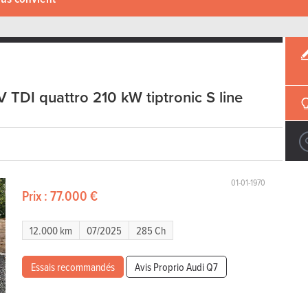
 TDI quattro 210 kW tiptronic S line
01-01-1970
Prix :
77.000 €
12.000 km
07/2025
285 Ch
Essais recommandés
Avis Proprio Audi Q7