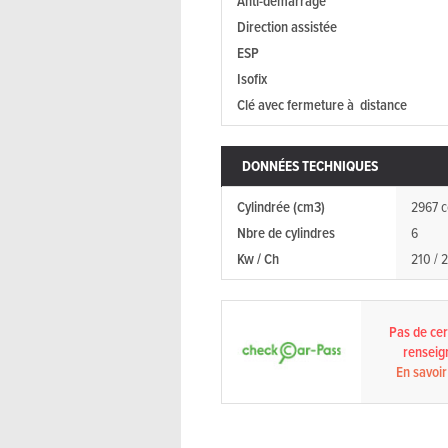
Anti-démarrage
Direction assistée
ESP
Isofix
Clé avec fermeture à distance
DONNÉES TECHNIQUES
Cylindrée (cm3)
2967 c
Nbre de cylindres
6
Kw / Ch
210 / 
Pas de cert
renseig
En savoir