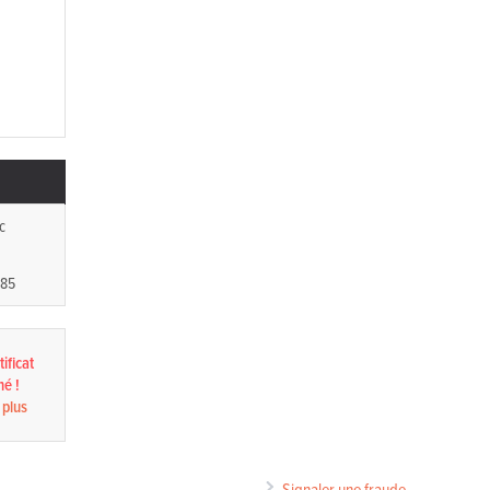
c
285
ificat
né !
 plus
Signaler une fraude