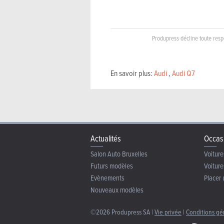
Produpress décline toute respo
En savoir plus:
Audi
,
Audi Q7
Actualités
Occas
Salon Auto Bruxelles
Voiture
Futurs modèles
Voiture
Evènements
Placer 
Nouveaux modèles
©2026 Produpress SA |
Vie privée
|
Conditions gé