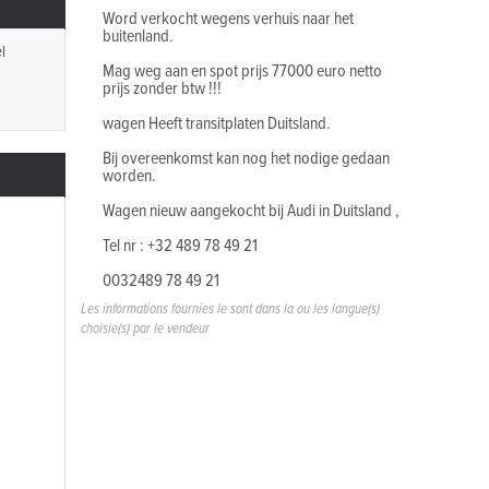
Word verkocht wegens verhuis naar het
buitenland.
l
Mag weg aan en spot prijs 77000 euro netto
prijs zonder btw !!!
wagen Heeft transitplaten Duitsland.
Bij overeenkomst kan nog het nodige gedaan
worden.
Wagen nieuw aangekocht bij Audi in Duitsland ,
Tel nr : +32 489 78 49 21
0032489 78 49 21
Les informations fournies le sont dans la ou les langue(s)
choisie(s) par le vendeur