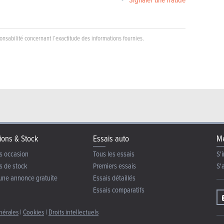
nsabilité concernant l’exactitude des informations fournies.
ions & Stock
Essais auto
Me
s occasion
Tous les essais
S'i
s de stock
Premiers essais
S'
une annonce gratuite
Essais détaillés
Essais comparatifs
nérales
|
Cookies
|
Droits intellectuels