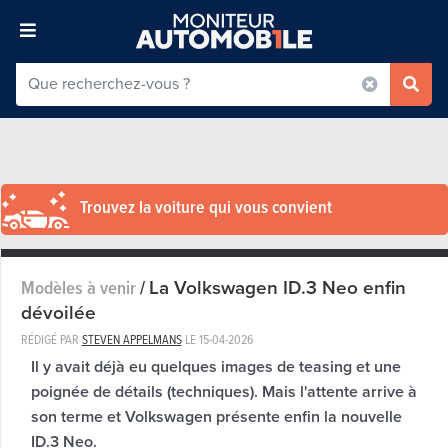
Trouvez la voiture qui vous convient
La Volkswagen ID.3 Neo enfin
Modèles à venir
/
dévoilée
RÉDIGÉ PAR
STEVEN APPELMANS
LE
15-04-2026
Il y avait déjà eu quelques images de teasing et une
poignée de détails (techniques). Mais l'attente arrive à
son terme et Volkswagen présente enfin la nouvelle
ID.3 Neo.