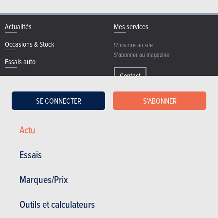
Actualités
Mes services
Occasions & Stock
S'inscrire au site
S'abonner au magazine
Essais auto
Contact
©2026 Produpress SA | A propos de
ProduPress |
Vie privée
|
Conditions
SE CONNECTER
S'ABONNER
générales
|
Droits intellectuels
Produpress, une marque du groupe
Actu
Essais
Powered with
www.moniteurautomobile.be fait partie du
groupe Produpress. Editeur depuis 1950.
Marques/Prix
Outils et calculateurs