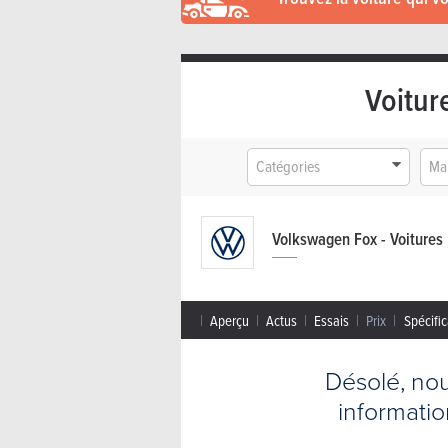
Voitur
Catégories
Ma
Volkswagen Fox - Voitures
Aperçu
Actus
Essais
Prix
Spécific
Désolé, no
informati