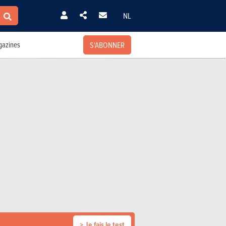
NL
S'ABONNER
azines
> Je fais le test