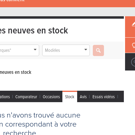
es neuves en stock
rques*
Modèles
 neuves en stock
ations
Comparateur
Occasions
Stock
Avis
Essais vidéos
us n'avons trouvé aucune
on correspondant à votre
recherche...