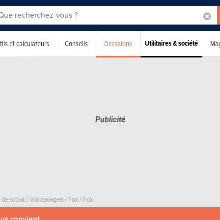
Utilitaires & société
Occasions
ils et calculateurs
Conseils
Mag
 de stock
/
Volkswagen
/
Fox
/
Fox
ous convient