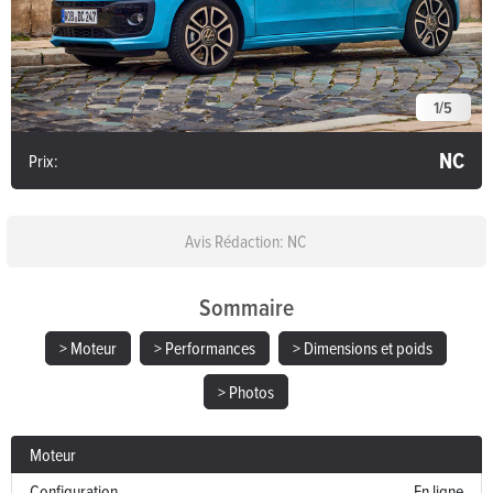
1
/
5
NC
Prix:
Avis Rédaction: NC
Sommaire
> Moteur
> Performances
> Dimensions et poids
> Photos
Moteur
Configuration
En ligne