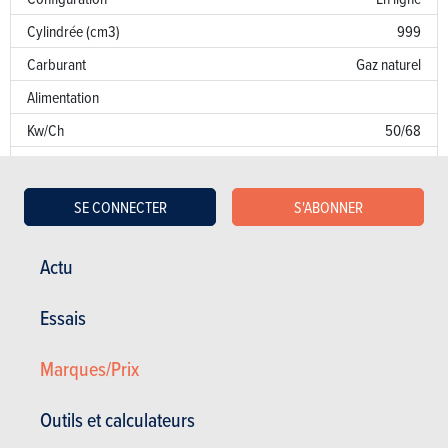
Cylindrée (cm3)
999
Carburant
Gaz naturel
Alimentation
Kw/Ch
50/68
Couple
90
Transmission
AV
SE CONNECTER
S'ABONNER
Boîte de vitesse
Man. 5 Vit.
Norme d’émission
I2
Actu
Emission de CO
NC
2
Essais
Puissance fiscale
6
Marques/Prix
Garantie
Défaut de peinture
Outils et calculateurs