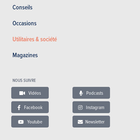
Corrosion
12 ans
Conseils
Pièces / main d’oeuvre
2 ans
Occasions
Lire les essais
Utilitaires & société
Magazines
ESSAIS
VOLKSWAGEN UP!
Nos essais
NOUS SUIVRE
Vidéos
Podcasts
Facebook
Instagram
Youtube
Newsletter