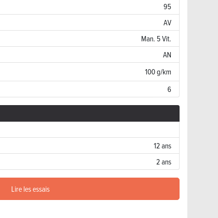
95
AV
Man. 5 Vit.
AN
100 g/km
6
12 ans
2 ans
Lire les essais