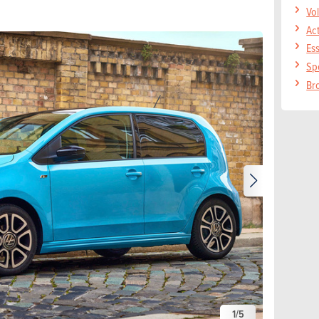
Vo
Ac
Es
Sp
Br
1
/
5