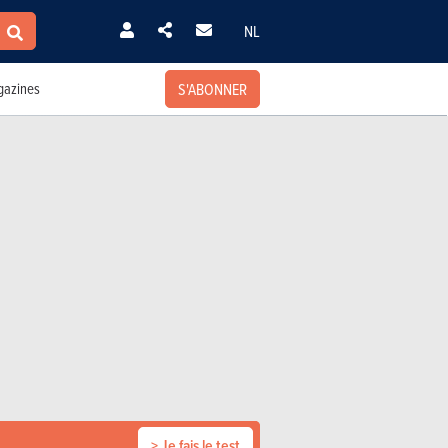
NL
S'ABONNER
azines
> Je fais le test