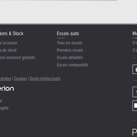
ions & Stock
Essais auto
Me
s occasion
Tous les essais
S'i
s de stock
Premiers essais
S'
une annonce gratuite
Essais détaillés
Essais comparatifs
nérales
|
Cookies
|
Droits intellectuels
té
ogids