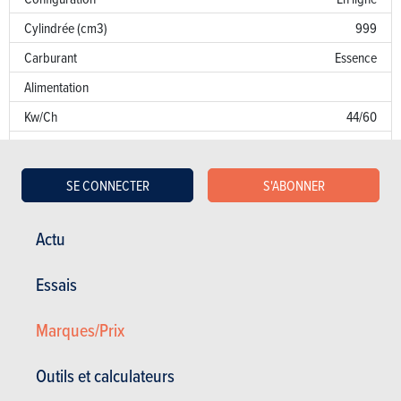
Cylindrée (cm3)
999
Carburant
Essence
Alimentation
Kw/Ch
44/60
Couple
95
Transmission
AV
SE CONNECTER
S'ABONNER
Boîte de vitesse
Man. 5 Vit.
Norme d’émission
AN
Actu
Emission de CO
100 g/km
2
Essais
Puissance fiscale
6
Marques/Prix
Garantie
Défaut de peinture
Outils et calculateurs