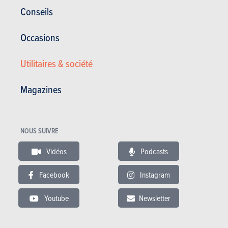
Corrosion
12 ans
Conseils
Pièces / main d’oeuvre
2 ans
Occasions
Lire les essais
Utilitaires & société
Magazines
ESSAIS
VOLKSWAGEN UP!
Nos essais
NOUS SUIVRE
Vidéos
Podcasts
Facebook
Instagram
Youtube
Newsletter