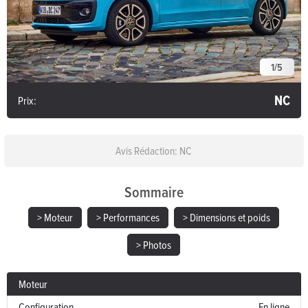
1
/
5
NC
Prix:
Avis Rédaction: NC
Sommaire
> Moteur
> Performances
> Dimensions et poids
> Photos
Moteur
Configuration
En ligne