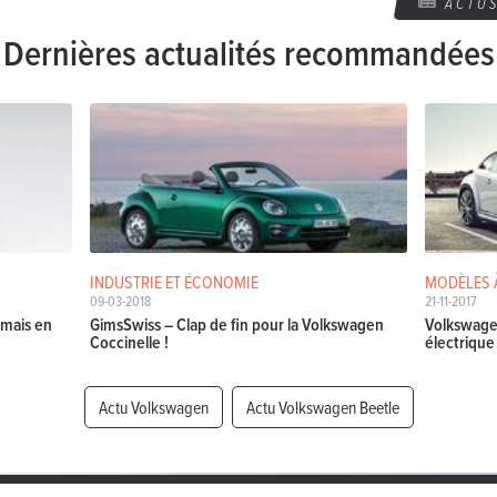
ACTU
Dernières actualités recommandées
INDUSTRIE ET ÉCONOMIE
MODÈLES 
09-03-2018
21-11-2017
 mais en
GimsSwiss – Clap de fin pour la Volkswagen
Volkswagen
Coccinelle !
électrique
Actu Volkswagen
Actu Volkswagen Beetle