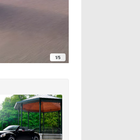
1
/
5