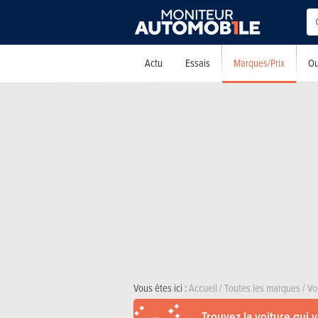
Marques/Prix
Actu
Essais
Ou
Vous êtes ici :
Accueil
/
Toutes les marques
/
Vo
Trouvez la voiture qui 