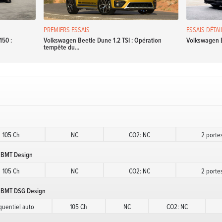
PREMIERS ESSAIS
ESSAIS DÉTAI
150 :
Volkswagen Beetle Dune 1.2 TSI : Opération
Volkswagen B
tempête du...
105 Ch
NC
CO2: NC
2 porte
I BMT Design
105 Ch
NC
CO2: NC
2 porte
I BMT DSG Design
uentiel auto
105 Ch
NC
CO2: NC