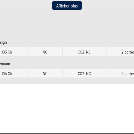
DI BMT DSG Karmann
Afficher plus
uentiel auto
105 Ch
NC
CO2: NC
I BMT Karmann
105 Ch
NC
CO2: NC
2 porte
esign
 Design
105 Ch
NC
CO2: NC
2 porte
105 Ch
NC
CO2: NC
2 porte
armann
I DSG Design
105 Ch
NC
CO2: NC
2 porte
uentiel auto
105 Ch
NC
CO2: NC
I DSG Karmann
uentiel auto
105 Ch
NC
CO2: NC
I Karmann
105 Ch
NC
CO2: NC
2 porte