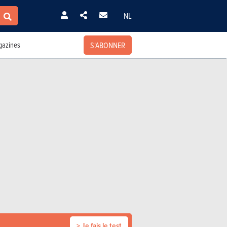
NL
S'ABONNER
azines
> Je fais le test