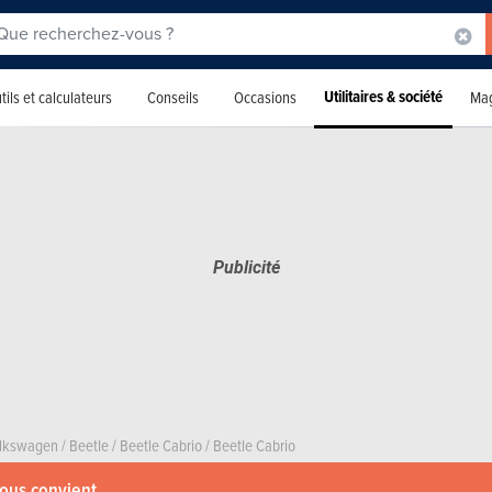
Utilitaires & société
tils et calculateurs
Conseils
Occasions
Mag
lkswagen
/
Beetle
/
Beetle Cabrio
/
Beetle Cabrio
vous convient