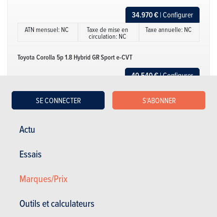
34.970 €
| Configurer
ATN mensuel: NC
Taxe de mise en
Taxe annuelle: NC
circulation: NC
Toyota Corolla 5p 1.8 Hybrid GR Sport e-CVT
40.540 €
| Configurer
ATN mensuel: NC
Taxe de mise en
Taxe annuelle: NC
circulation: NC
SE CONNECTER
S'ABONNER
Toyota Corolla 5p 1.8 Hybrid Premium e-CVT
Actu
41.420 €
| Configurer
ATN mensuel: NC
Taxe de mise en
Taxe annuelle: NC
Essais
circulation: NC
Marques/Prix
Afficher plus
Toyota Corolla 5p 1.8 Hybrid Style e-CVT
38.540 €
| Configurer
Outils et calculateurs
ATN mensuel: NC
Taxe de mise en
Taxe annuelle: NC