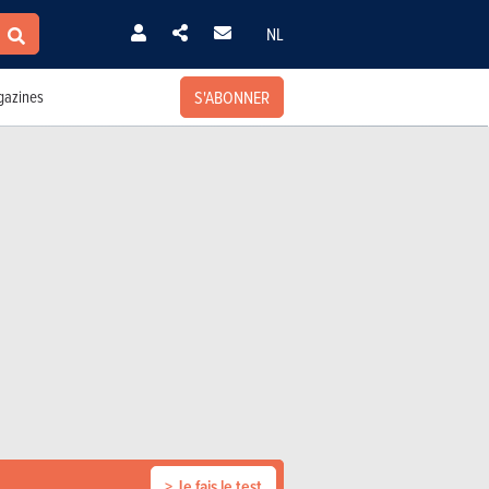
NL
S'ABONNER
azines
> Je fais le test