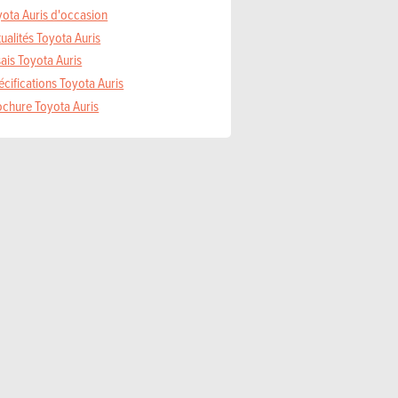
yota Auris d'occasion
ualités Toyota Auris
ais Toyota Auris
cifications Toyota Auris
ochure Toyota Auris