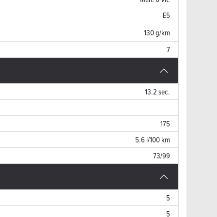
E5
130 g/km
7
13.2 sec.
175
5.6 l/100 km
73/99
5
5