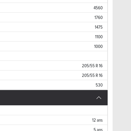
4560
1760
1475
1100
1000
205/55 R 16
205/55 R 16
530
12 ans
5 ans