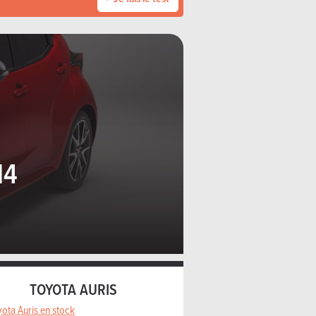
14
TOYOTA AURIS
ota Auris en stock