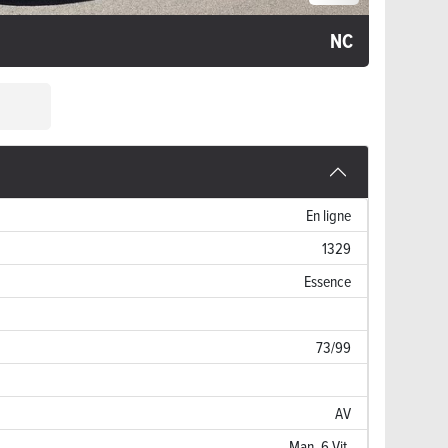
NC
En ligne
1329
Essence
73/99
AV
Man. 6 Vit.