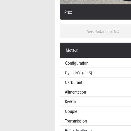
Prix:
Avis Rédaction: NC
Moteur
Configuration
Cylindrée (cm3)
Carburant
Alimentation
Kw/Ch
Couple
Transmission
Boîte de vitesse