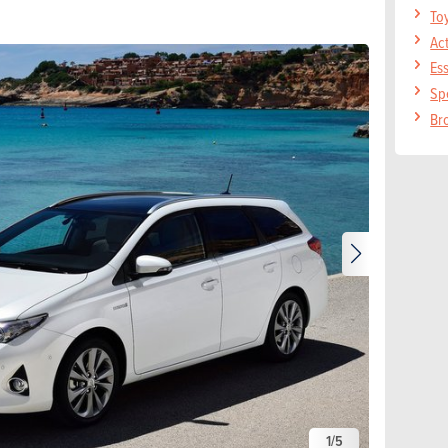
To
Act
Ess
Spé
Br
1
/
5