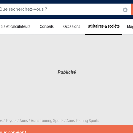
Utilitaires & société
tils et calculateurs
Conseils
Occasions
Mag
es
/
Toyota
/
Auris
/
Auris Touring Sports
/
Auris Touring Sports
vous convient