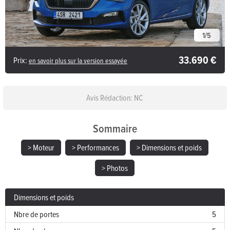
1
/
5
33.690 €
Prix:
en savoir plus sur la version essayée
Avis Rédaction: NC
Sommaire
> Moteur
> Performances
> Dimensions et poids
> Photos
Dimensions et poids
Nbre de portes
5