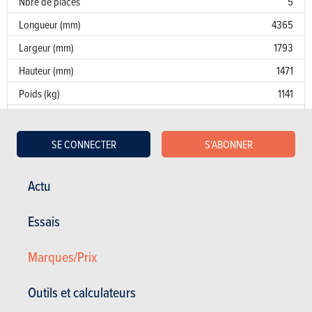
Nbre de places
5
Longueur (mm)
4365
Largeur (mm)
1793
Hauteur (mm)
1471
Poids (kg)
1141
Traction freinée (kg)
1200
Réservoir (litres)
50
SE CONNECTER
S'ABONNER
Pneus AV
205/55 R 16
Actu
Pneus AR
205/55 R 16
Volume de coffre (litres)
467
Essais
Garantie
Marques/Prix
Défaut de peinture
Corrosion
12 ans
Outils et calculateurs
Pièces / main d’oeuvre
2 ans