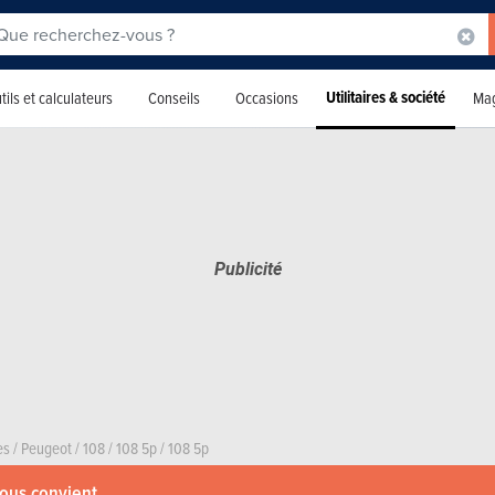
Utilitaires & société
tils et calculateurs
Conseils
Occasions
Mag
es
/
Peugeot
/
108
/
108 5p
/
108 5p
vous convient