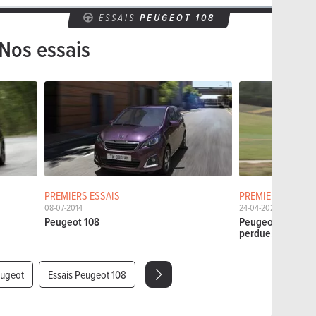
ESSAIS
PEUGEOT 108
Nos essais
PREMIERS ESSAIS
PREMIERS ESSAIS
08-07-2014
24-04-2026
Peugeot 108
Peugeot E-408 (fac
perdue...
eugeot
Essais Peugeot 108