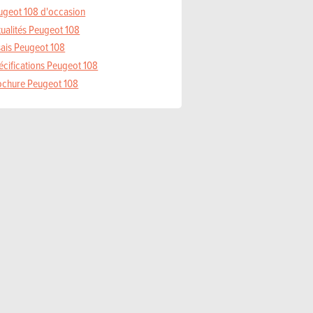
ugeot 108 d'occasion
tualités Peugeot 108
sais Peugeot 108
écifications Peugeot 108
ochure Peugeot 108