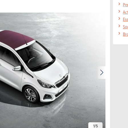
Pe
Ac
Es
Sp
Br
1
/
5