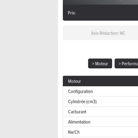
Prix:
Avis Rédaction: NC
> Moteur
> Perform
Moteur
Configuration
Cylindrée (cm3)
Carburant
Alimentation
Kw/Ch