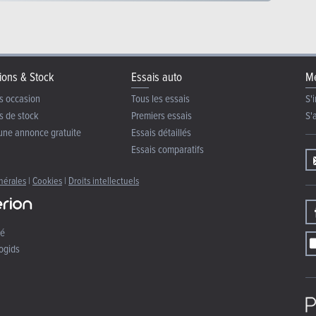
ions & Stock
Essais auto
Me
s occasion
Tous les essais
S'i
s de stock
Premiers essais
S'
une annonce gratuite
Essais détaillés
Essais comparatifs
nérales
|
Cookies
|
Droits intellectuels
té
ogids