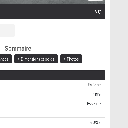
NC
Sommaire
ances
> Dimensions et poids
> Photos
En ligne
1199
Essence
60/82