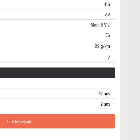
116
AV
Man. 5 Vit.
E6
99 g/km
7
12 ans
2 ans
Lire les essais