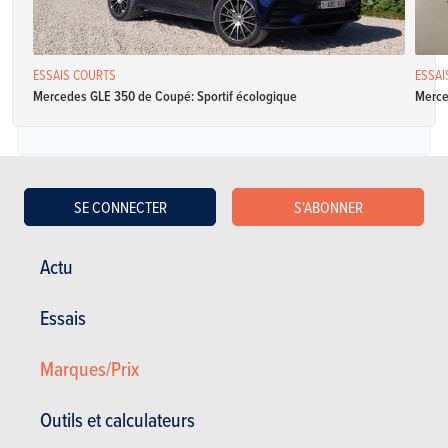
ESSAIS COURTS
ESSAI
Mercedes GLE 350 de Coupé: Sportif écologique
Merce
Diesel
SE CONNECTER
S'ABONNER
Mercedes-Benz Classe GLE GLE 250 d
Actu
Spécifications
Automatique avec
204 Ch
5.4 l / 100 km
Essais
mode manuel
CO2: NC
5 portes
5 places
Marques/Prix
Mercedes-Benz Classe GLE GLE 250 d
Outils et calculateurs
Spécifications