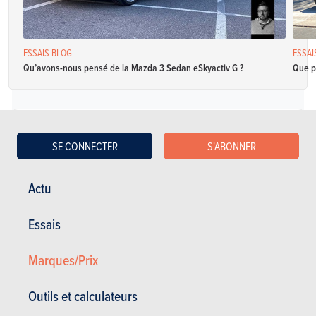
ESSAIS BLOG
ESSAI
Qu’avons-nous pensé de la Mazda 3 Sedan eSkyactiv G ?
Que p
Essence
SE CONNECTER
S'ABONNER
Mazda Mazda3 Sedan 2.0 137kW Auto Centre-Line + DA & S
Actu
Spécifications
Automatique avec
186 Ch
6.1 l / 100 km
Essais
mode manuel
CO2: 135 g/km
(WLTP)
4 portes
5 places
Marques/Prix
Mazda Mazda3 Sedan 2.0 137kW Auto Centre-Line + Design
Outils et calculateurs
Spécifications