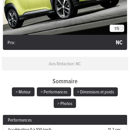
1
/
5
NC
Prix:
Avis Rédaction: NC
Sommaire
> Moteur
> Performances
> Dimensions et poids
> Photos
Performances
Accélération 0 à 100 km/h
11.2 sec.