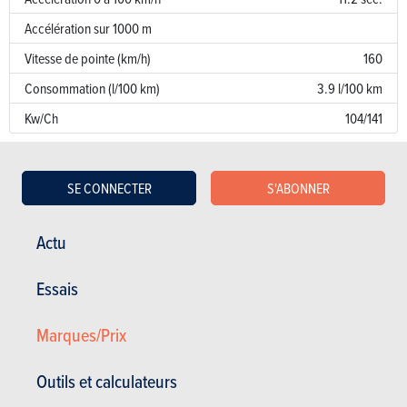
Accélération sur 1000 m
Vitesse de pointe (km/h)
160
Consommation (l/100 km)
3.9 l/100 km
Kw/Ch
104/141
Garantie
SE CONNECTER
S'ABONNER
Défaut de peinture
Corrosion
12 ans
Actu
Pièces / main d’oeuvre
5 ans
Essais
Lire les essais
Marques/Prix
Outils et calculateurs
BUDGET