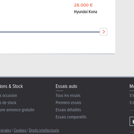
28.000 €
Hyundai Kona
ions & Stock
Essais auto
Me
s occasion
Tous les essais
S'i
s de stock
Premiers essais
S'
une annonce gratuite
Essais détaillés
Essais comparatifs
nérales
|
Cookies
|
Droits intellectuels