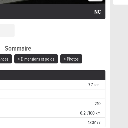
NC
Sommaire
ances
> Dimensions et poids
> Photos
7.7 sec.
210
6.2 l/100 km
130/177