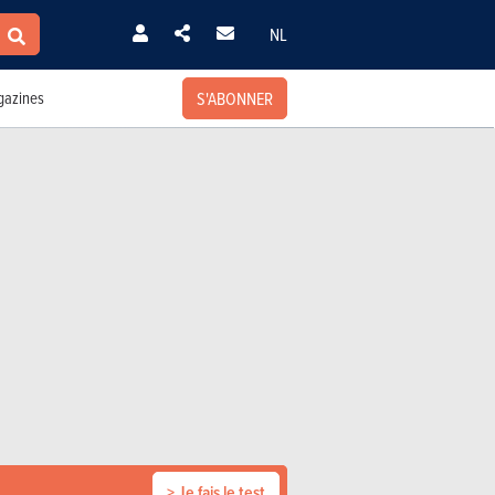
NL
S'ABONNER
azines
> Je fais le test