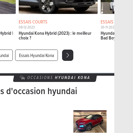
ESSAIS COURTS
ESSAIS COMPARA
08-12-2023
30-11-2022
ybrid |
Hyundai Kona Hybrid (2023) : le meilleur
Hyundai Kona N v
choix ?
Bad Boys
undai
Essais Hyundai Kona
OCCASIONS
HYUNDAI
KONA
es d'occasion hyundai