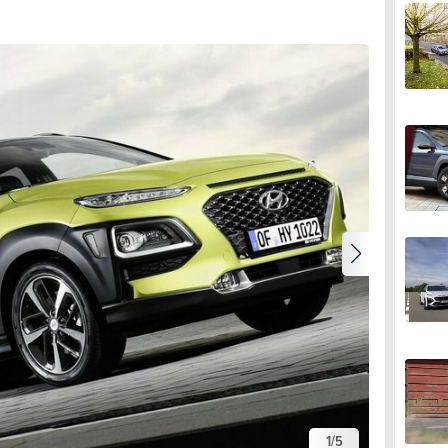
1
/
5