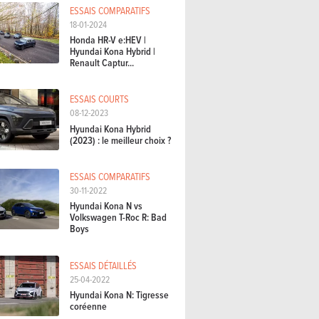
ESSAIS COMPARATIFS
18-01-2024
Honda HR-V e:HEV |
Hyundai Kona Hybrid |
Renault Captur...
ESSAIS COURTS
08-12-2023
Hyundai Kona Hybrid
(2023) : le meilleur choix ?
ESSAIS COMPARATIFS
30-11-2022
Hyundai Kona N vs
Volkswagen T-Roc R: Bad
Boys
ESSAIS DÉTAILLÉS
25-04-2022
Hyundai Kona N: Tigresse
coréenne