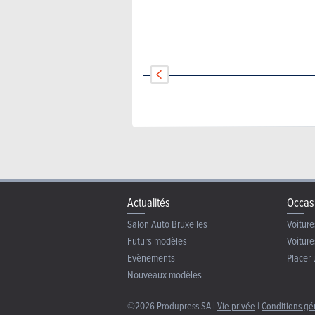
Actualités
Occas
Salon Auto Bruxelles
Voiture
Futurs modèles
Voiture
Evènements
Placer 
Nouveaux modèles
©2026 Produpress SA |
Vie privée
|
Conditions gé