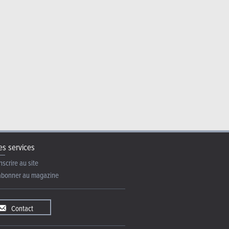
s services
nscrire au site
abonner au magazine
Contact