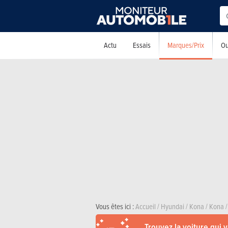
Marques/Prix
Actu
Essais
Ou
Vous êtes ici :
Accueil
/
Hyundai
/
Kona
/
Kona
/
Trouvez la voiture qui 