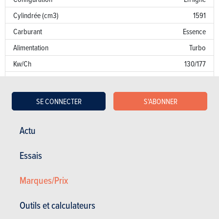
Cylindrée (cm3)
1591
Carburant
Essence
Alimentation
Turbo
Kw/Ch
130/177
Couple
265
Transmission
AV
SE CONNECTER
S'ABONNER
Boîte de vitesse
Robot. 7 Vit.
Norme d’émission
AN
Actu
Emission de CO
142 g/km
2
Essais
Puissance fiscale
9
Marques/Prix
Garantie
Défaut de peinture
Outils et calculateurs