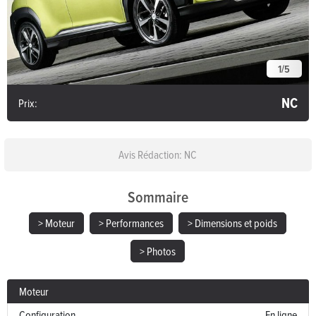
1
/
5
NC
Prix:
Avis Rédaction: NC
Sommaire
> Moteur
> Performances
> Dimensions et poids
> Photos
Moteur
Configuration
En ligne