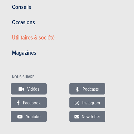
Corrosion
12 ans
Conseils
Pièces / main d’oeuvre
5 ans
Occasions
Lire les essais
Utilitaires & société
Magazines
ESSAIS
HYUNDAI KONA
Nos essais
NOUS SUIVRE
Vidéos
Podcasts
Facebook
Instagram
Youtube
Newsletter