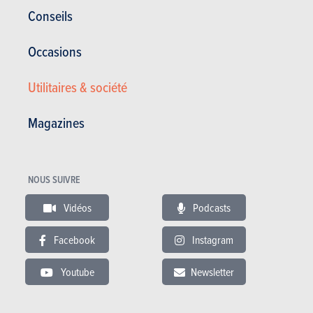
Corrosion
12 ans
Conseils
Pièces / main d’oeuvre
2 ans
Occasions
Lire les essais
Utilitaires & société
Magazines
ESSAIS
FORD S-MAX
Nos essais
NOUS SUIVRE
Vidéos
Podcasts
Facebook
Instagram
Youtube
Newsletter