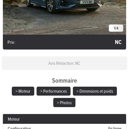
1
/
4
NC
Prix:
Avis Rédaction: NC
Sommaire
> Moteur
> Performances
> Dimensions et poids
> Photos
Moteur
Configuration
En ligne