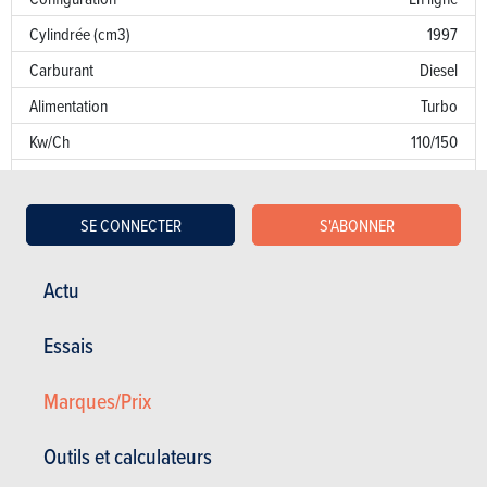
Cylindrée (cm3)
1997
Carburant
Diesel
Alimentation
Turbo
Kw/Ch
110/150
Couple
350
Transmission
AV
SE CONNECTER
S'ABONNER
Boîte de vitesse
Man. 6 Vit.
Norme d’émission
E6
Actu
Emission de CO
129 g/km
2
Essais
Puissance fiscale
11
Marques/Prix
Garantie
Défaut de peinture
Outils et calculateurs