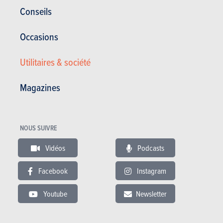
Corrosion
12 ans
Conseils
Pièces / main d’oeuvre
2 ans
Occasions
Lire les essais
Utilitaires & société
Magazines
ESSAIS
FORD S-MAX
Nos essais
NOUS SUIVRE
Vidéos
Podcasts
Facebook
Instagram
Youtube
Newsletter