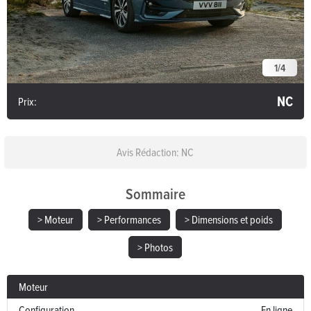
1
/
4
NC
Prix:
Avis Rédaction: NC
Sommaire
> Moteur
> Performances
> Dimensions et poids
> Photos
Moteur
Configuration
En ligne