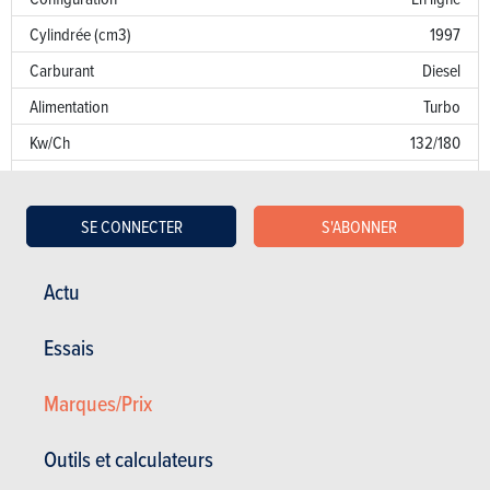
Cylindrée (cm3)
1997
Carburant
Diesel
Alimentation
Turbo
Kw/Ch
132/180
Couple
400
Transmission
AV
SE CONNECTER
S'ABONNER
Boîte de vitesse
Man. 6 Vit.
Norme d’émission
E6
Actu
Emission de CO
129 g/km
2
Essais
Puissance fiscale
11
Marques/Prix
Garantie
Défaut de peinture
Outils et calculateurs