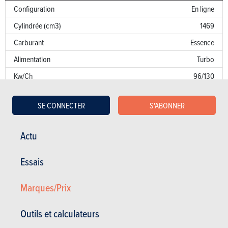
Configuration
En ligne
Cylindrée (cm3)
1469
Carburant
Essence
Alimentation
Turbo
Kw/Ch
96/130
Couple
240
SE CONNECTER
S'ABONNER
Transmission
AV
Boîte de vitesse
Robot. 7 Vit.
Actu
Norme d’émission
I2
Emission de CO
Essais
NC
2
Puissance fiscale
8
Marques/Prix
Garantie
Outils et calculateurs
Défaut de peinture