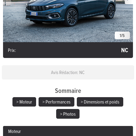
1
/
5
NC
Prix:
Avis Rédaction: NC
Sommaire
> Moteur
> Performances
> Dimensions et poids
> Photos
Moteur