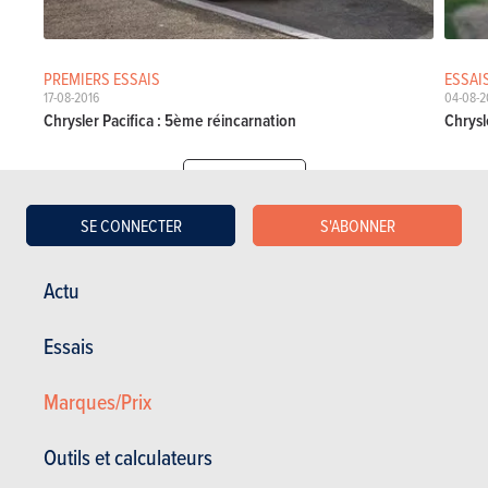
PREMIERS ESSAIS
ESSAI
17-08-2016
04-08-
Chrysler Pacifica : 5ème réincarnation
Chrysl
Essais Chrysler
SE CONNECTER
S'ABONNER
Actu
Actualités
Mes services
Occasions & Stock
S'inscrire au site
Essais
S'abonner au magazine
Essais auto
Marques/Prix
Contact
©2026 Produpress SA | A propos de
ProduPress |
Vie privée
|
Conditions
Outils et calculateurs
générales
|
Droits intellectuels