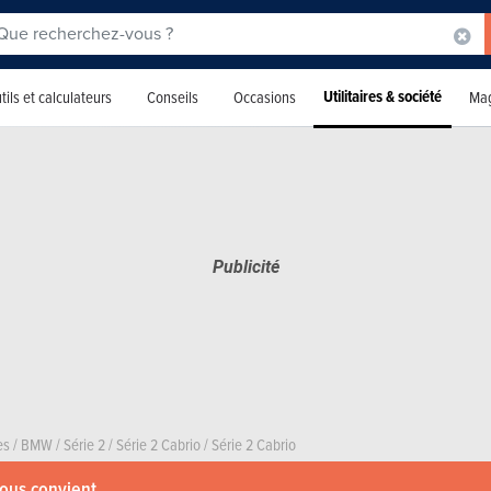
Utilitaires & société
tils et calculateurs
Conseils
Occasions
Mag
es
/
BMW
/
Série 2
/
Série 2 Cabrio
/
Série 2 Cabrio
vous convient