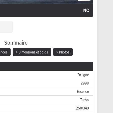
NC
Sommaire
ances
> Dimensions et poids
> Photos
En ligne
2998
Essence
Turbo
250/340