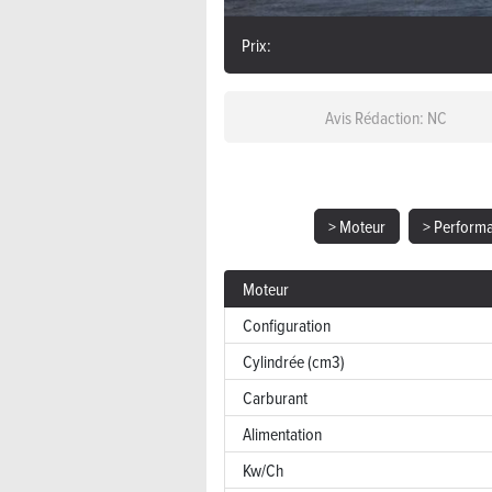
Prix:
Avis Rédaction: NC
> Moteur
> Perform
Moteur
Configuration
Cylindrée (cm3)
Carburant
Alimentation
Kw/Ch