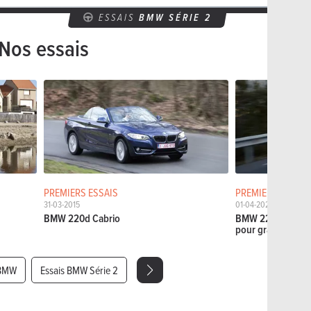
ESSAIS
BMW SÉRIE 2
Nos essais
PREMIERS ESSAIS
PREMIERS ESSAIS
31-03-2015
01-04-2025
BMW 220d Cabrio
BMW 220 Gran Co
pour grand public
 BMW
Essais BMW Série 2