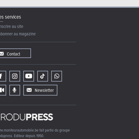
s services
nscrire au site
abonner au magazine
Contact
Newsletter
w.moniteurautomobile.be fait partie du groupe
dupress. Editeur depuis 1950.