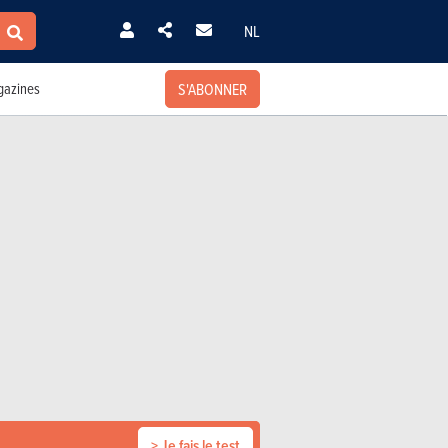
NL
S'ABONNER
azines
> Je fais le test