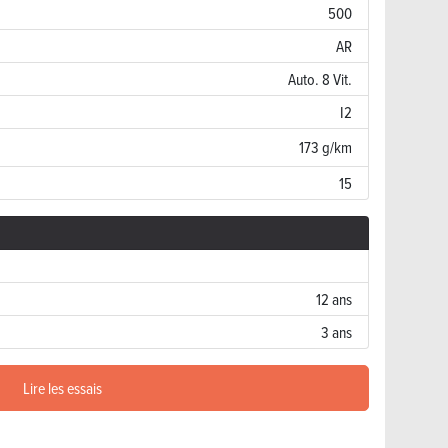
500
AR
Auto. 8 Vit.
I2
173 g/km
15
12 ans
3 ans
Lire les essais