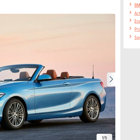
BM
Ac
Es
Pr
Sp
1
/
5