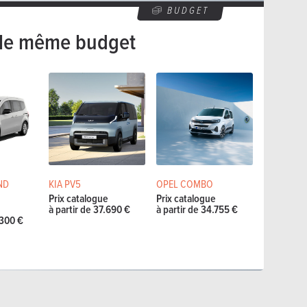
BUDGET
le même budget
ND
KIA PV5
OPEL COMBO
Prix catalogue
Prix catalogue
e
à partir de 37.690 €
à partir de 34.755 €
.300 €