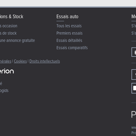
ions & Stock
Essais auto
Me
s occasion
Tous les essais
S'i
s de stock
Premiers essais
S'
une annonce gratuite
Essais détaillés
Essais comparatifs
nérales
|
Cookies
|
Droits intellectuels
té
ogids
ww
Pro