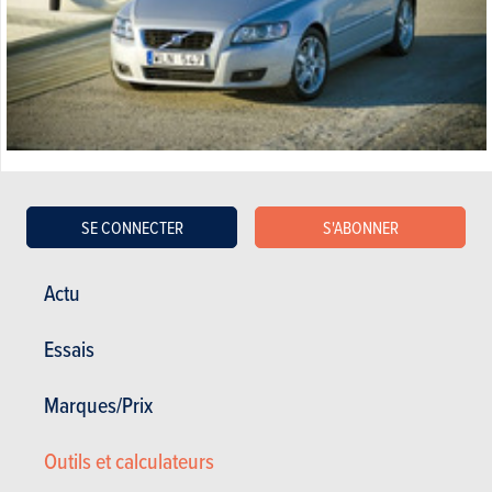
Satisfaction du propriétaire :
2/20
Satisfaction générale :
15.54 / 20
40 000 km - 6 l/100km
SE CONNECTER
S'ABONNER
Actu
03.12.2015
Essais
Volvo V50 - 1.6 D DRIVe Start/Stop Momentum
(2004)
Marques/Prix
Outils et calculateurs