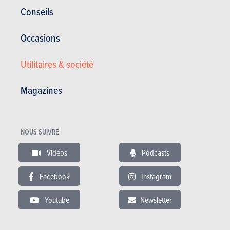
Alfa Romeo
Conseils
Giulietta (2019)
Occasions
PLUS COMMERCIALISÉE
Utilitaires & société
PRIX
Magazines
ESSENCE
NC
DIESEL
NC
NOUS SUIVRE
Vidéos
Podcasts
En savoir plus
Facebook
Instagram
Youtube
Newsletter