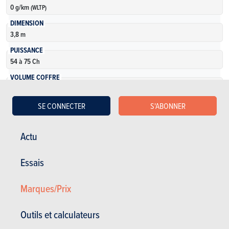
0 g/km
(WLTP)
DIMENSION
3,8 m
PUISSANCE
54 à 75 Ch
VOLUME COFFRE
0 l
NOMBRE DE VERSIONS
SE CONNECTER
S'ABONNER
10
Actu
En savoir plus
Essais
Marques/Prix
Outils et calculateurs
Voir les anciens modèles