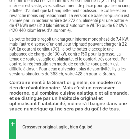
se contrôlent via l’écran d’infodivertissement de 12,8”. L’espace
intérieur est vaste, avec suffisamment de place pour quatre ou cinq
adultes, d’autant que la banquette peut coulisser. Le coffre est en
revanche moins impressionnant. La version de base propulsion est
animée par un moteur arrière de 272 ch, alimenté par une batterie
de 47 kWh nets (310 kilomètres d’autonomie WLTP) ou de 62 kWh
(420-440 kilomètres d’autonomie).
La petite batterie reçoit un chargeur interne monophasé de 7,4 kW,
mais l’autre dispose d’un onduleur triphasé pouvant charger à 22
kW. En courant continu (DC), la petite batterie accepte une
puissance de charge de 130 kW, contre 150 pour la grosse. La
tenue de route est agile et plaisante, et le confort très correct. Par
contre, la régénération en mode de conduite «one pedal» est
difficile à doser. Pour ceux qui veulent plus de sportivité, il y a les
versions bimoteurs de 368 ch, voire 428 ch pour la Brabus.
Contrairement à la Smart originelle, ce modèle n’a
rien de révolutionnaire. Mais c’est un crossover
moderne, qui combine cuisine asiatique et allemande,
et se distingue par un habitacle original et
optimalisant l’habitabilité, même s’il baigne dans une
sauce numérique qui ne sera pas du goût de tous.
Crossover original, agile, bien équipé