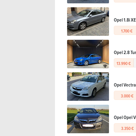
Opel 1.8i X
1.700 €
Opel 2.8 Tu
13.990 €
Opel Vectra
3.000 €
Opel Opel V
3.350 €