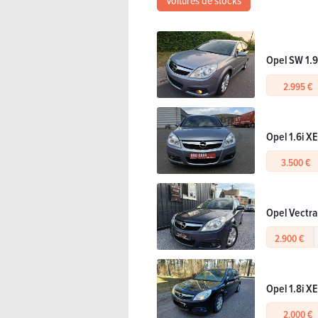
Voitures de stocks
Opel SW 1.9
2.995 €
Opel 1.6i X
3.500 €
Opel Vectra 
2.900 €
Opel 1.8i X
2.000 €