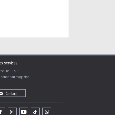
s services
nscrire au site
abonner au magazine
Contact