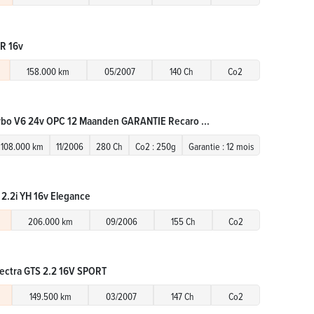
ER 16v
158.000 km
05/2007
140 Ch
Co2
rbo V6 24v OPC 12 Maanden GARANTIE Recaro ...
108.000 km
11/2006
280 Ch
Co2 : 250g
Garantie : 12 mois
 2.2i YH 16v Elegance
206.000 km
09/2006
155 Ch
Co2
ectra GTS 2.2 16V SPORT
149.500 km
03/2007
147 Ch
Co2