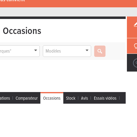
Occasions
rques*
Modèles
ations
Comparateur
Occasions
Stock
Avis
Essais vidéos