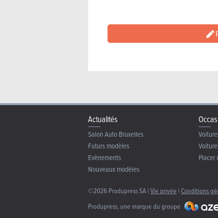
P
Actualités
Occas
Salon Auto Bruxelles
Voiture
Futurs modèles
Voiture
Evènements
Placer 
Nouveaux modèles
©2026 Produpress SA |
Vie privée
|
Conditions gé
Produpress, une marque du groupe