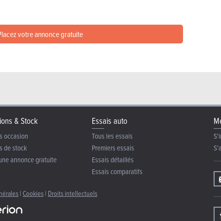
lacez votre annonce gratuite
ions & Stock
Essais auto
Me
s occasion
Tous les essais
S'i
s de stock
Premiers essais
S'
une annonce gratuite
Essais détaillés
Essais comparatifs
nérales
|
Cookies
|
Droits intellectuels