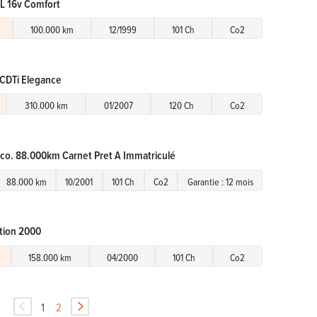
EL 16v Comfort
100.000 km
12/1999
101 Ch
Co2
 CDTi Elegance
310.000 km
01/2007
120 Ch
Co2
irco. 88.000km Carnet Pret A Immatriculé
88.000 km
10/2001
101 Ch
Co2
Garantie : 12 mois
ition 2000
158.000 km
04/2000
101 Ch
Co2
1
2