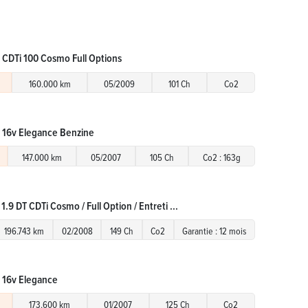
 CDTi 100 Cosmo Full Options
160.000 km
05/2009
101 Ch
Co2
E 16v Elegance Benzine
147.000 km
05/2007
105 Ch
Co2 : 163g
1.9 DT CDTi Cosmo / Full Option / Entreti ...
196.743 km
02/2008
149 Ch
Co2
Garantie : 12 mois
E 16v Elegance
173.600 km
01/2007
125 Ch
Co2