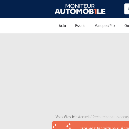
Actu
Essais
Marques/Prix
Out
Vous êtes ici :
Accueil
/
Rechercher auto occas
Trouvez la voiture qui v