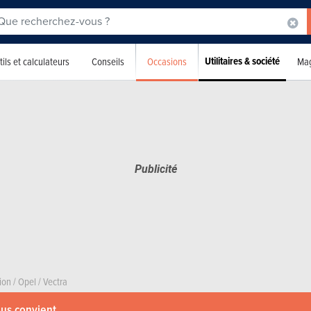
Utilitaires & société
Occasions
ils et calculateurs
Conseils
Mag
ion
/
Opel
/
Vectra
ous convient