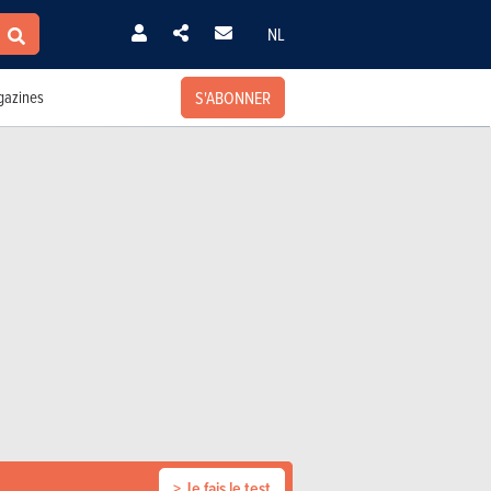
NL
S'ABONNER
azines
> Je fais le test