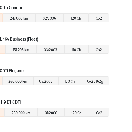
 CDTi Comfort
247.000 km
02/2006
120 Ch
Co2
L 16v Business (Fleet)
151.708 km
03/2003
110 Ch
Co2
 CDTi Elegance
260.000 km
05/2005
120 Ch
Co2 : 162g
 1.9 DT CDTi
280.000 km
01/2006
120 Ch
Co2