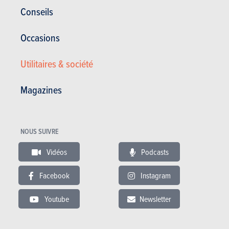
Space Star (2019)
Conseils
PLUS COMMERCIALISÉE
Occasions
PRIX
Utilitaires & société
ESSENCE
NC
Magazines
En savoir plus
NOUS SUIVRE
Vidéos
Podcasts
Facebook
Instagram
Youtube
Newsletter