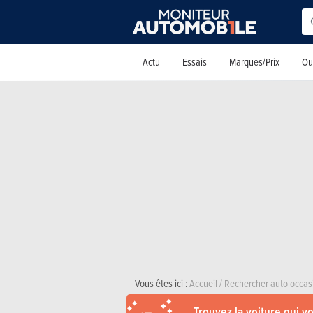
Actu
Essais
Marques/Prix
Out
Vous êtes ici :
Accueil
/
Rechercher auto occas
Trouvez la voiture qui v