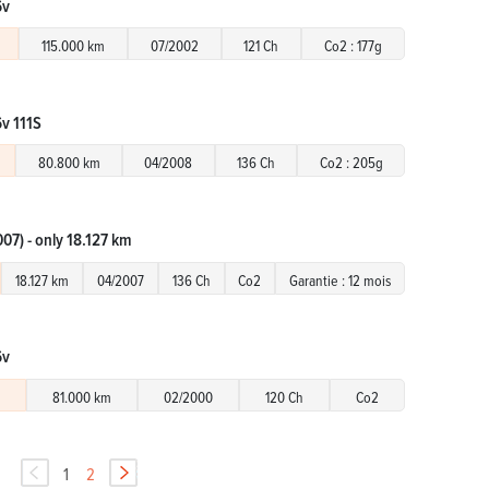
6v
115.000 km
07/2002
121 Ch
Co2 : 177g
6v 111S
80.800 km
04/2008
136 Ch
Co2 : 205g
07) - only 18.127 km
18.127 km
04/2007
136 Ch
Co2
Garantie : 12 mois
6v
81.000 km
02/2000
120 Ch
Co2
1
2