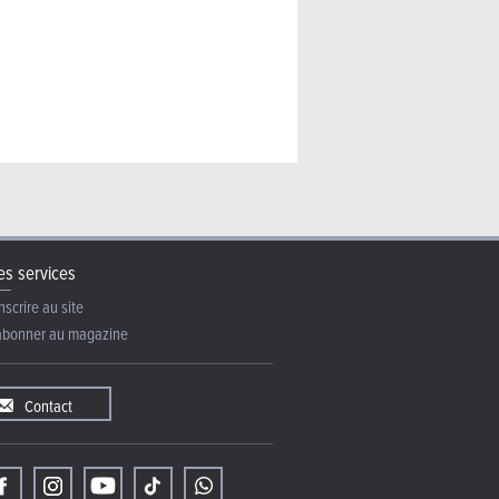
s services
nscrire au site
abonner au magazine
Contact