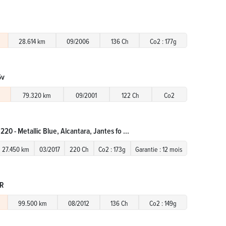
28.614 km
09/2006
136 Ch
Co2 : 177g
6v
79.320 km
09/2001
122 Ch
Co2
220 - Metallic Blue, Alcantara, Jantes fo ...
27.450 km
03/2017
220 Ch
Co2 : 173g
Garantie : 12 mois
CR
99.500 km
08/2012
136 Ch
Co2 : 149g