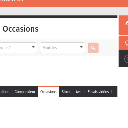
Occasions
rques*
Modèles
ations
Comparateur
Occasions
Stock
Avis
Essais vidéos