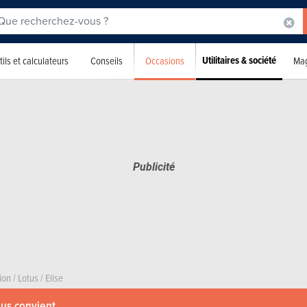
Utilitaires & société
Occasions
ils et calculateurs
Conseils
Mag
ion
/
Lotus
/
Elise
ous convient