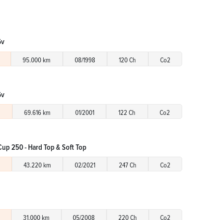
6v
95.000 km
08/1998
120 Ch
Co2
6v
€
69.616 km
01/2001
122 Ch
Co2
Cup 250 - Hard Top & Soft Top
43.220 km
02/2021
247 Ch
Co2
31.000 km
05/2008
220 Ch
Co2