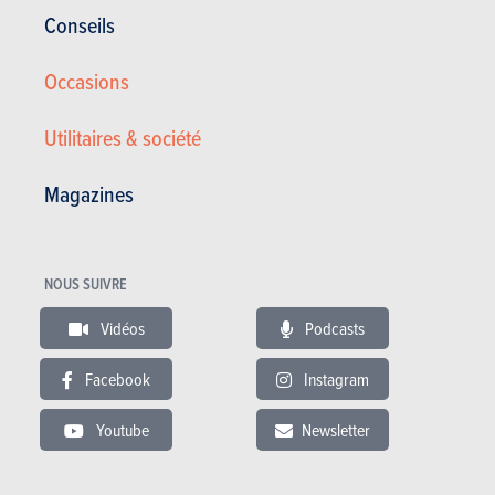
Conseils
Occasions
Utilitaires & société
Magazines
Kia Rio 1.2i /85cv/1er prop./ carnet complet/ bon ét ...
NOUS SUIVRE
11.900 €
79.300 km
08/2020
Vidéos
Podcasts
84 Ch
Co2 : 122g
Facebook
Instagram
Youtube
Newsletter