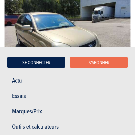
SE CONNECTER
S'ABONNER
Actu
Kia 1.6i CVVT EX
Essais
2.900 €
178.000 km
04/2007
111 Ch
Co2 : 153g
Marques/Prix
Outils et calculateurs