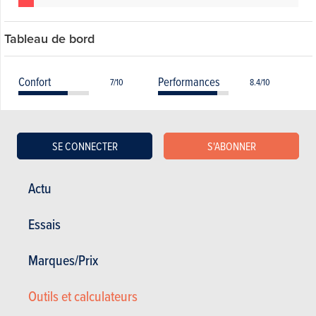
Tableau de bord
Confort
Performances
7/10
8.4/10
Entretien
Coût
7.6/10
8/10
SE CONNECTER
S'ABONNER
Fiabilité
Facilité d'utilisation
8.8/10
8.6/10
Consommation
Sécurité
7.4/10
7.2/10
Actu
Equipements
Tenue de route
8.4/10
7.6/10
Essais
Marques/Prix
Liste des modèles toutes générations
Outils et calculateurs
confondues